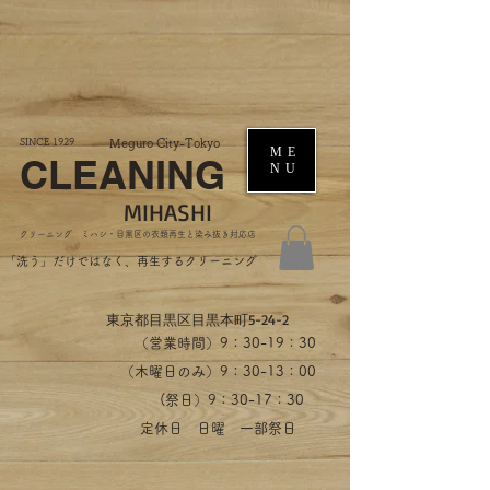
SINCE 1929
Meguro City-Tokyo
ME
CLEANING
NU
MIHASHI
​クリーニング ミハシ・目黒区の衣類再生と染み抜き対応店
​「洗う」だけではなく、再生するクリーニング
​東京都目黒区目黒本町5-24-2
（営業時間）​9：30-19：30
（木曜日のみ）9：30-13：00
​(祭日）9：30-17：30
​定休日 日曜 一部祭日