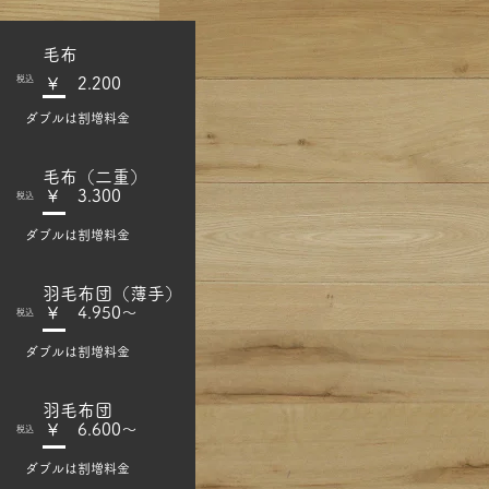
​毛布
​税込
​￥ 2.200
​ダブルは割増料金
​毛布（二重）
​￥ 3.300
​税込
​ダブルは割増料金
​羽毛布団（薄手）
​￥ 4.950～
​税込
​ダブルは割増料金
​羽毛布団
​￥ 6.600～
​税込
​ダブルは割増料金