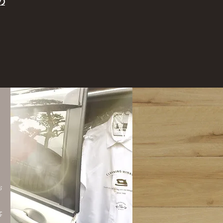
の
お
客