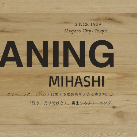
SINCE 1929
Meguro City-Tokyo
ANING
MIHASHI
​クリーニング ミハシ・目黒区の衣類再生と染み抜き対応店
​「洗う」だけではなく、再生するクリーニング