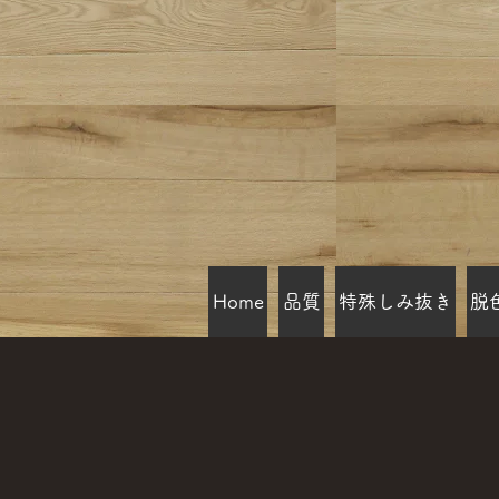
Home
品質
特殊しみ抜き
脱