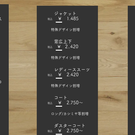
​ジャケット
ス
​￥ 1.485
​税込
特殊デザイン割増
​背広上下
​¥ 2..420
​税込
特殊デザイン割増
​レディーススーツ
​￥ 2.420
​税込
コ
​特殊デザイン割増
​コート
​￥ 2.750～
​税込
ロング/カシミヤ等割増
​ダスターコート
​￥ 2.750～
​税込