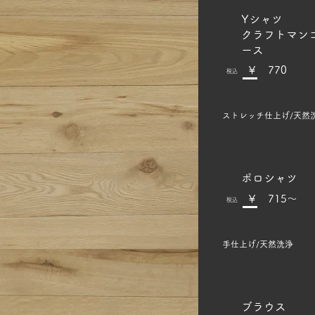
​Yシャツ
クラフトマン
ース
​￥ 770
​税込
ストレッチ仕上げ/天然
​ポロシャツ
​￥ 715～
​税込
手仕上げ/天然洗浄
​ブラウス