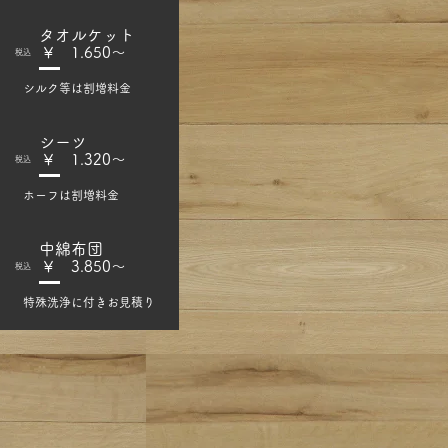
​タオルケット
​￥ 1.650～
​税込
​シルク等は割増料金
​シーツ
​￥ 1.320～
​税込
​ホーフは割増料金
​中綿布団
​￥ 3.850～
​税込
​特殊洗浄に付き
お見積り