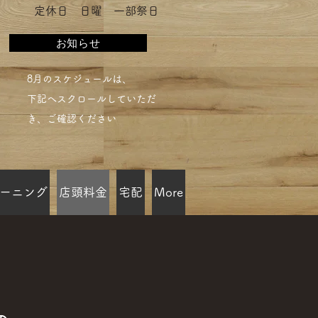
​定休日 日曜 一部祭日
お知らせ
​8月のスケジュールは、
下記へスクロールしていただ
き、ご確認ください​
ーニング
店頭料金
宅配
More