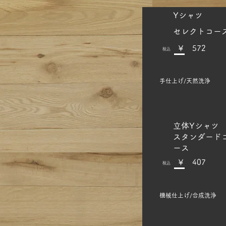
​Yシャツ
セレクトコー
​￥ 572
​税込
手仕上げ/天然洗浄
​立体Yシャツ
スタンダード
ース
​￥ 407
​税込
機械仕上げ/合成洗浄