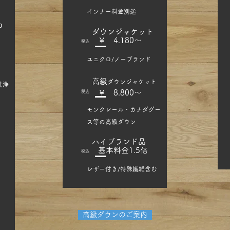
​インナー料金別途
コ
​ダウンジャケット
​￥ 4.180
～
​税込
​ユニクロ/
​ノーブランド
​高級
ダウンジャケット
洗浄
​￥ 8.800～
​税込
​モンクレール・カナダグー
ス等の高級ダウン
​ハイブランド品
​基本料金1.5倍
​税込
​レザー付き/特殊繊維含む
高級ダウンのご案内