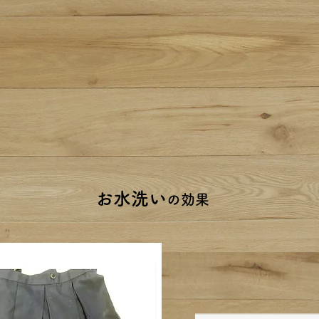
​お水洗い
の効果