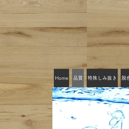
Home
品質
特殊しみ抜き
脱