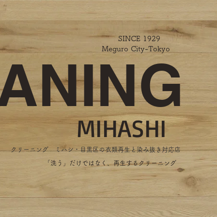
SINCE 1929
Meguro City-Tokyo
ANING
MIHASHI
​クリーニング ミハシ・目黒区の衣類再生と染み抜き対応店
​「洗う」だけではなく、再生するクリーニング