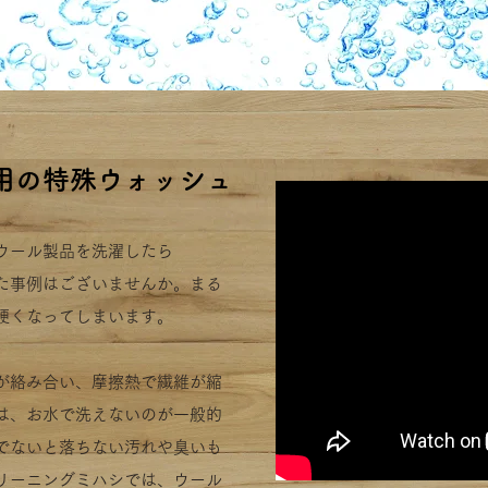
専用の特殊ウォッシュ
ウール製品を洗濯したら
た事例はございませんか。まる
硬くなってしまいます
。
が絡み合い、摩擦熱で繊維が縮
は、お水で洗えないのが一般的
でないと落ちない汚れや臭いも
リーニングミハシでは、ウール