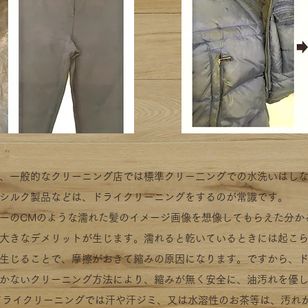
、
一般的なクリーニング店では標準クリー二ングでの
水洗いはし
シルク製品などは、ドライクリーニングをするのが常識です。
ーのCMのような濡れた髪のイメージ画像を想像してもらえた分か
大きなデメリットが生じます。濡れると乾いているときには起こ
生じることで、摩擦がおきて縮みの原因になります。ですから、
かないクリーニング方法により、縮みが無く安全に、油汚れを優
ライクリーニングでは汗や汗ジミ、又は水溶性のお茶等は、汚れ