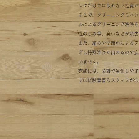
ングだけでは取れない性質が
そこで、クリーニングミハシ
ルによるクリーニング洗浄を
性のしみ等、臭いなどが除去
また、縮みや型崩れによるデ
グし特殊洗浄が出来るので安
いません。
衣類には、装飾や劣化しやす
ずは経験豊富なスタッフが念