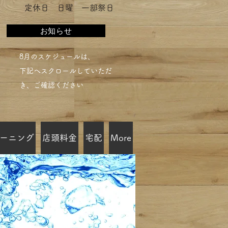
​定休日 日曜 一部祭日
お知らせ
​8月のスケジュールは、
下記へスクロールしていただ
き、ご確認ください​
ーニング
店頭料金
宅配
More