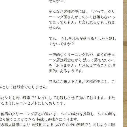
せんか？」
そんなお客様の中には、『だって、クリ
ーニング屋さんがこのシミは落ちないっ
て言ってたもん』と言われるかもしれま
せんね。
でも、 もしそれらが落ちるとしたら嬉し
くないですか？
一般的なクリーニング店や、多くのチェ
ーン店は残念ながら 洗って落ちないシミ
を『おちません』とお伝えすることが現
実的にあるようです。
当店にご来店下さるお客様の中にも、こ
私としては残念でなりません。
いたシミを高い確率でキレイにしてお渡しさせて頂いております。また
きるようにをコンセプトにしております。
他店のクリーニング店との違いは、 シミの成分を推測し、シミの層を
り取り除くことができる 特殊しみ抜きによります。
き職人監修により 高技術によるもので 西小山界隈でも 同じように唄