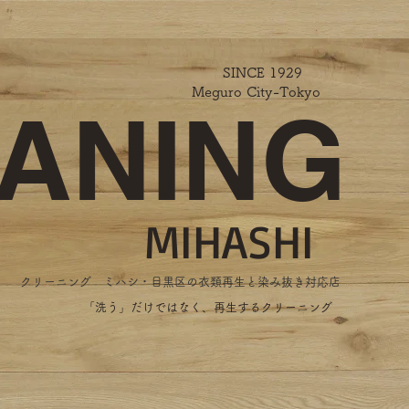
SINCE 1929
Meguro City-Tokyo
ANING
MIHASHI
​クリーニング ミハシ・目黒区の衣類再生と染み抜き対応店
​「洗う」だけではなく、再生するクリーニング