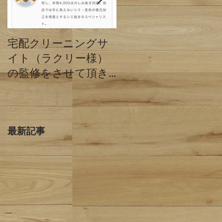
宅配クリーニングサ
クリーニングミハシ
イト（ラクリー様）
と他店の違い 東京
の監修をさせて頂き
都目黒区
ました。
最新記事