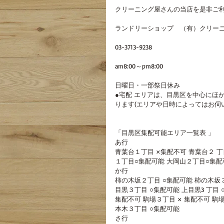
クリーニング屋さんの当店を是非ご
ランドリーショップ　（有）クリーニ
03-3713-9238
am8:00～pm8:00
日曜日・一部祭日休み
●宅配 エリアは、目黒区を中心にほ
ります(エリアや日時によってはお伺
「目黒区集配可能エリア一覧表 」
あ行
青葉台１丁目 ×集配不可 青葉台２ 丁
１丁目○集配可能 大岡山２丁目○集配可
か行
柿の木坂２丁目 ○集配可能 柿の木坂３
目黒３丁目 ○集配可能 上目黒3 丁目
集配不可 駒場３丁目 × 集配不可 駒
本木３丁目 ○集配可能 
さ行