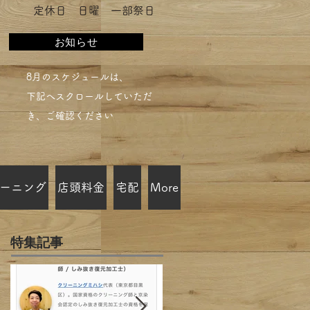
​定休日 日曜 一部祭日
お知らせ
​8月のスケジュールは、
下記へスクロールしていただ
き、ご確認ください​
ーニング
店頭料金
宅配
More
特集記事