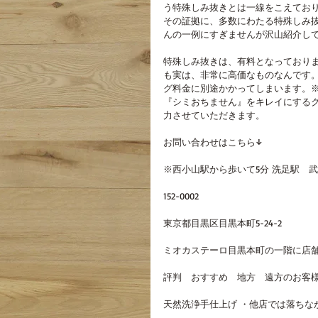
う特殊しみ抜きとは一線をこえてお
その証拠に、多数にわたる特殊しみ抜
んの一例にすぎませんが沢山紹介して
特殊しみ抜きは、有料となっておりま
も実は、非常に高価なものなんです
グ料金に別途かかってしまいます。※
『シミおちません』をキレイにするク
力させていただきます。
お問い合わせはこちら↓
※西小山駅から歩いて5分 洗足駅　
152-0002
東京都目黒区目黒本町5-24-2
ミオカステーロ目黒本町の一階に店
評判　おすすめ　地方　遠方のお客様
天然洗浄手仕上げ ・他店では落ちな