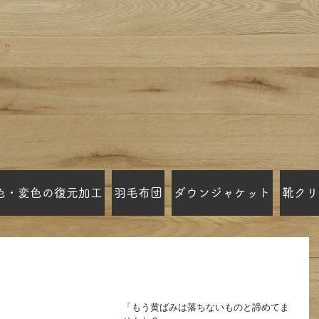
色・変色の復元加工
羽毛布団
ダウンジャケット
靴クリ
ばみ クリーニングミハシ
「もう黄ばみは落ちないものと諦めてま