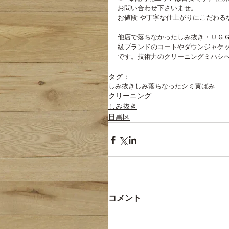
お問い合わせ下さいませ。
お値段 や丁寧な仕上がりにこだわる
他店で落ちなかったしみ抜き・ＵＧ
級ブランドのコートやダウンジャケ
です。技術力のクリーニングミハシ
タグ：
しみ抜き
しみ
落ちなったシミ
黄ばみ
クリーニング
しみ抜き
目黒区
コメント