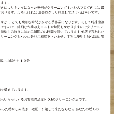
ります。
きによりキレイになった事例がクリーニングミハシのブログ内には ほ
おります。よろしければ 過去ログより拝見して頂ければ幸いです。
すが 、とても繊細な時間がかかる手作業になります。そして特殊薬剤
。ですので、繊細な作業ゆえコストや時間もかかりますのでクリーニン
特殊しみ抜きには約二週間のお時間を頂いております 他店で言われた 
リーニングミハシに是非ご相談下さいませ。丁寧に説明し誠心誠意 努
武蔵小山駅から１０分
舗を構えております。
もいらっしゃるお客様満足度ＮＯ.1のクリーニング店です。
かった特殊しみ抜き・宅配　引越して来たならなら あなたの近くの