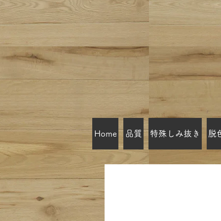
Home
品質
特殊しみ抜き
脱
東京目黒区 しみ黄