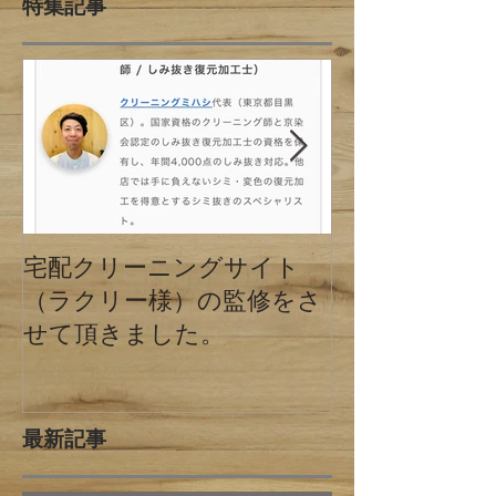
特集記事
宅配クリーニングサイト
クリーニング
（ラクリー様）の監修をさ
の違い 東京
せて頂きました。
最新記事