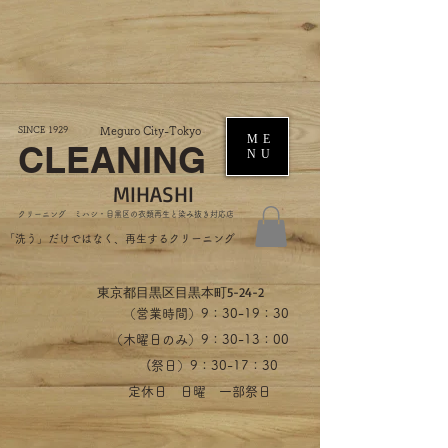
SINCE 1929
Meguro City-Tokyo
ME
CLEANING
NU
MIHASHI
​クリーニング ミハシ・目黒区の衣類再生と染み抜き対応店
​「洗う」だけではなく、再生するクリーニング
​東京都目黒区目黒本町5-24-2
（営業時間）​9：30-19：30
（木曜日のみ）9：30-13：00
​(祭日）9：30-17：30
​定休日 日曜 一部祭日