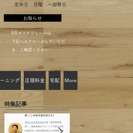
​定休日 日曜 一部祭日
お知らせ
​8月のスケジュールは、
下記へスクロールしていただ
き、ご確認ください​
ーニング
店頭料金
宅配
More
特集記事