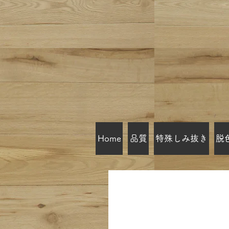
Home
品質
特殊しみ抜き
脱
プロがお勧めする良