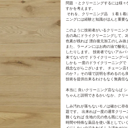
問題 ・とクリーニングするには様々
すかを考えます。
 それを、クリーニング品　１着１着に対して行い、考えなくてはなりません。お客様のご希望にそうクリー
ニングには経験と知識がほんと重要
このように技術者がいるクリーニング
去の為にドライクリーニングして、2
色素が残れば 漂白復元加工のしみ抜
また、ラーメンにはお肉の油で酸化し
したりします。 技術者でないアルバ
来てないので ドライクリーニング一
しかも 一度のドライクリーニングで
残念ながらございます。 チェーン店
のか？』その場で説明を求めるのも
技術を提供出来るわけもなく無責任
本当に 良いクリーニング店ならば 
ちゃんと説明できるかいなか、クリ
しみ汚れが落ちないモノは確かに存
題です。 出来れば一度の通常クリー
難くなれば 生地の元の色も既にない
時間や特殊な薬品を使い落としていく
イにしたいのであれば しみ汚れがつ