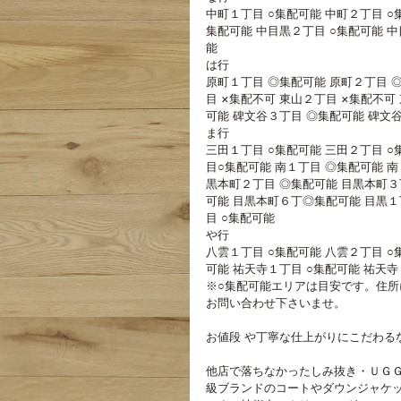
中町１丁目 ○集配可能 中町２丁目 ○
集配可能 中目黒２丁目 ○集配可能 中
能
は行
原町１丁目 ◎集配可能 原町２丁目 
目 ×集配不可 東山２丁目 ×集配不可
可能 碑文谷３丁目 ◎集配可能 碑文
ま行
三田１丁目 ○集配可能 三田２丁目 ○
目○集配可能 南１丁目 ◎集配可能 南
黒本町２丁目 ◎集配可能 目黒本町３
可能 目黒本町６丁◎集配可能 目黒１丁
目 ○集配可能 
や行 
八雲１丁目 ○集配可能 八雲２丁目 ○
可能 祐天寺１丁目 ○集配可能 祐天寺
※○集配可能エリアは目安です。住所
お問い合わせ下さいませ。
お値段 や丁寧な仕上がりにこだわる
他店で落ちなかったしみ抜き・ＵＧ
級ブランドのコートやダウンジャケ