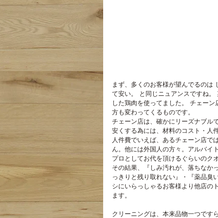
まず、多くのお客様が望んでるのは 
て安い。 と同じニュアンスですね。
した鶏肉を使ってました。 チェーン
方も変わってくるものです。
チェーン店は、確かにリーズナブルで
安くする為には、材料のコスト・人
人件費でいえば、あるチェーン店では
ん。他には外国人の方々。アルバイト
プロとしてお代を頂けるぐらいのクオ
その結果、『しみ汚れが、落ちなか
っきりと残り取れない』・『薬品臭い
シにいらっしゃるお客様より他店のト
ます。
クリーニングは、本来品物一つです