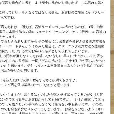
な問題を総合的に考え　より安全に風合いを損なわず　しみ汚れを落と
なんですね。
店であれば、 例えば、醤油ラーメンのしみ汚れがあれば、 1番に油除
番目に水溶性除去の為にウェットクリーニング。そして最後には 醤油の
きをします。
てるときもありますから その場合には 蛋白質を分解させる洗浄方法も
イト・パートさんがシミをみた場合は、クリーニング洗浄方法を選別出
辺倒だったりするのでお客様へ結果として現れてしまいます。
 しみ汚れが落ちなくてもお構いないなしに 早々に仕上げていくお店も
をお使いのお客様は、一度『どんな洗いをして ナゼしみが落ちなかった
良いかと思います。受付も素人・工事作業員も素人というお店がプロの
なお店が多いかと思います。
シミを観ただけで洗浄工程をすぐさま説明できますよ。
ーニング店を選ぶ基準の一つになるかと思います。
在いたしますが、落ちるはずのしみが落とせず却ってくるのがやはり問
ニングで落ちる事がお客様からしても1番ですが 、 シミが酸化して落ち
のでしみ抜きという手術をしなくては落ちない事もあります。 その際、
のでお金も多少なりかかってしまいます。 お金をかけないようにキレ
いたら早めに技術があるクリーニング店にお出し下さいね。 それが1番