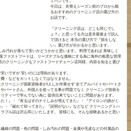
ミハシです。
今日は、衣替えシーズン前のプロから観
るおすすめのクリーニング店の選び方の
お話です。
『クリーニング店は、どこも同じでし
ょ？』と思ってる方は是非最後まで読ん
で頂けると 本当の選び方で『損をしな
い』選び方が分かるかと思います。
しみ汚れが落ちて安いかどうかかと思います。 料理であれば 美味しく
 某ファストフードは、リーズナブルな価格にする為に海外の粗悪な管理
店のクリーニングもファストフードチェーン店同様、内容を知ると選び
安いですが 安いのには理由があります。
件費・などをカットしなくてはなりません。
クリーニング国家資格者が1人しか作業せず 全てアルバイトやパートさ
やパートさん、外国人を使ってる事が問題でなく クリーニング技術を
リティーで学んでない為に 提供出来てないことに問題があります。
った！』・『有るはずのナイしみが増えてきた』・『アイロンの跡がく
』・『破れて却ってきた』『説明がない』などなど クリーニングミハ
ラブル話は沢山耳にいたします。 皆様にも、そんな経験あるかと思い
ら繊維の問題・色の問題・しみ汚れの問題・金属や毛皮などの付属品の