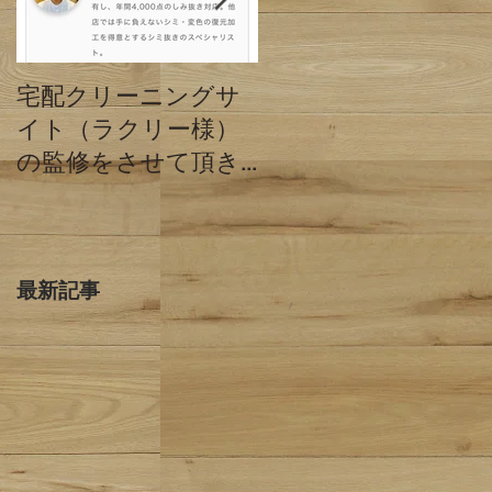
宅配クリーニングサ
クリーニングミハシ
イト（ラクリー様）
と他店の違い 東京
の監修をさせて頂き
都目黒区
ました。
最新記事