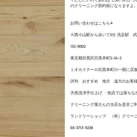
のクリーニング節約術になりますよ
お問い合わせはこちら↓
※西小山駅から歩いて5分 洗足駅　
152-0002
東京都目黒区目黒本町5-24-2
ミオカステーロ目黒本町の一階に店
評判　おすすめ　地方　遠方のお客様
天然洗浄手仕上げ ・他店では落ちな
クリーニング屋さんの当店を是非ご
ランドリーショップ　（有）クリーニ
03-3713-9238