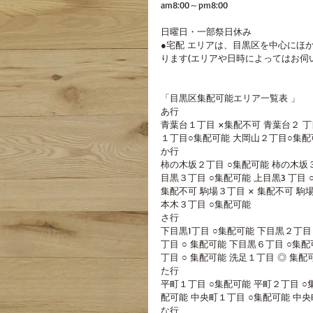
am8:00～pm8:00
日曜日・一部祭日休み
●宅配 エリアは、目黒区を中心にほ
ります(エリアや日時によってはお伺
「目黒区集配可能エリア一覧表 」
あ行
青葉台１丁目 ×集配不可 青葉台２ 丁
１丁目○集配可能 大岡山２丁目○集配可
か行
柿の木坂２丁目 ○集配可能 柿の木坂３
目黒３丁目 ○集配可能 上目黒3 丁目
集配不可 駒場３丁目 × 集配不可 駒
本木３丁目 ○集配可能 
さ行
下目黒1丁目 ○集配可能 下目黒２丁目
丁目 ○ 集配可能 下目黒６丁目 ○集
丁目 ○ 集配可能 洗足１丁目 ◎ 集配
た行
平町１丁目 ○集配可能 平町２丁目 ○
配可能 中央町１丁目 ○集配可能 中央
な行 