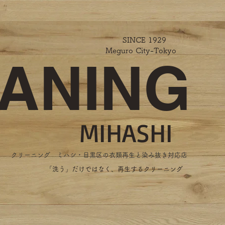
SINCE 1929
Meguro City-Tokyo
ANING
MIHASHI
​クリーニング ミハシ・目黒区の衣類再生と染み抜き対応店
​「洗う」だけではなく、再生するクリーニング