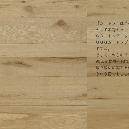
「ムートン」は羊
そして本物そっく
Ｇムートンブーツ
ＵＧＧムートンブ
ですね。
そしてこれらのブ
90％が食用、1
取り扱いに関する
ういう面でもしっ