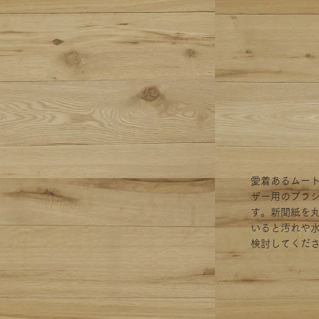
愛着あるムー
ザー用のブラ
す。新聞紙を
いると汚れや
検討してくだ