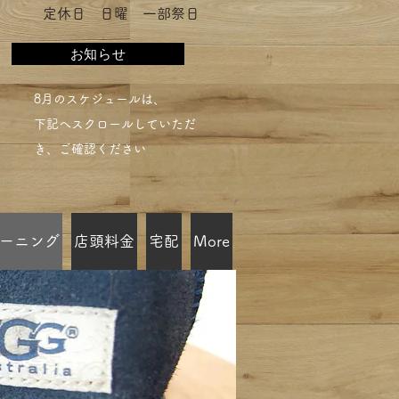
​定休日 日曜 一部祭日
お知らせ
​8月のスケジュールは、
下記へスクロールしていただ
き、ご確認ください​
ーニング
店頭料金
宅配
More