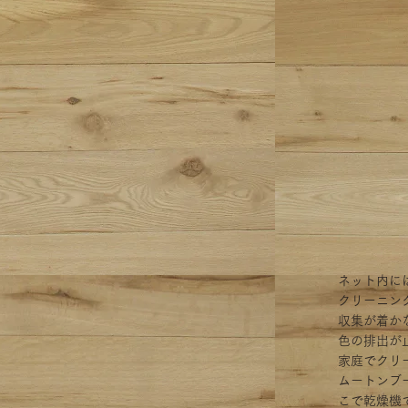
ネット内に
クリーニン
収集が着か
色の排出が
家庭でクリ
ムートンブ
こで乾燥機