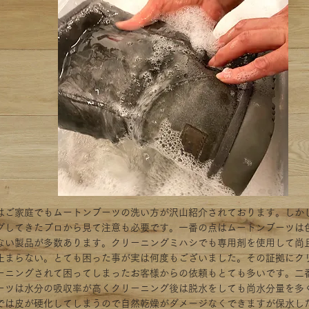
はご家庭でもムートンブーツの洗い方が沢山紹介されております。しか
グしてきたプロから見て注意も必要です。一番の点はムートンブーツは
ない製品が多数あります。クリーニングミハシでも専用剤を使用して尚
止まらない。とても困った事が実は何度もございました。その証拠にク
ーニングされて困ってしまったお客様からの依頼もとても多いです。二
ーツは水分の吸収率が高くクリーニング後は脱水をしても尚水分量を多
では皮が硬化してしまうので自然乾燥がダメージなくできますが保水し