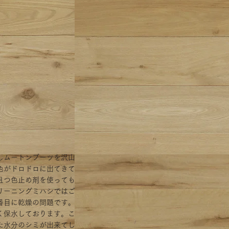
しムートンブーツを沢山
色がドロドロに出てきて
且つ色止め剤を使っても
リーニングミハシではご
番目に乾燥の問題です。
く保水しております。こ
た水分のシミが出来てし