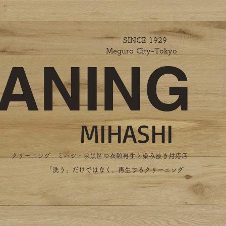
SINCE 1929
Meguro City-Tokyo
ANING
MIHASHI
​クリーニング ミハシ・目黒区の衣類再生と染み抜き対応店
​「洗う」だけではなく、再生するクリーニング