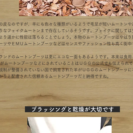
の皮なのですが、羊にも色々な種類がいるようで毛足が短いムートンや
りなフェイクムートンまで存在しているそうです。フェイクに関しては
より遥かに性能は落ちることでしょう。本物のムートンブーツはやはり
ーツやＥＭＵムートンブーツなどはセンスやファッション性も高く街中
ランドのムートンブーツは更にエコな一面もあるようです。本来は食用
0％がムートンブーツなどにされていることはＵＧＧの公式でも伝えられ
規制が整備されていない国で飼育された羊がＵＧＧのムートンブーツに
かりと配慮された信頼あるムートンブーツだと納得ですね。
​ ブラッシングと乾燥が大切です