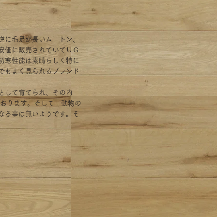
逆に毛足が長いムートン、
安価に販売されていてＵＧ
防寒性能は素晴らしく特に
でもよく見られるブランド
として育てられ、その内
ております。そして 動物の
なる事は無いようです。そ