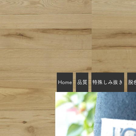
Home
品質
特殊しみ抜き
脱