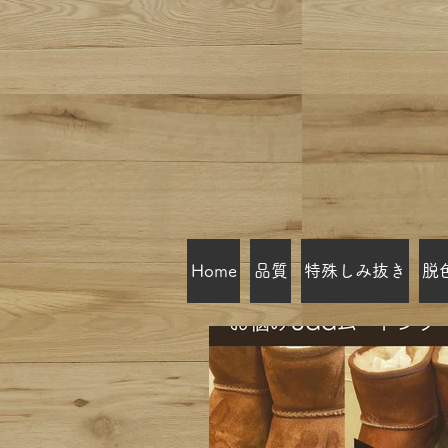
Home
品質
特殊しみ抜き
脱