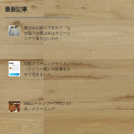
最新記事
黄ばみお困りですか？「な
ぜ脇汗の黄ばみはクリーニ
ングで落ちないのか」
宅配クリーニングサイト
（ラクリー様）の監修をさ
せて頂きました。
UGGムートンブーツのシミ除
去、クリーニング