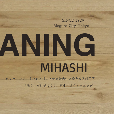
SINCE 1929
Meguro City-Tokyo
ANING
MIHASHI
​クリーニング ミハシ・目黒区の衣類再生と染み抜き対応店
​「洗う」だけではなく、再生するクリーニング