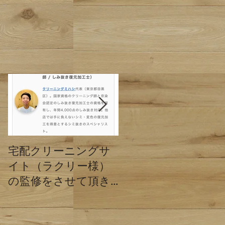
ま
ン
宅配クリーニングサ
クリーニングミハシ
イト（ラクリー様）
と他店の違い 東京
の監修をさせて頂き
都目黒区
ました。