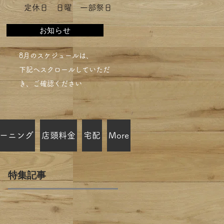
​定休日 日曜 一部祭日
お知らせ
​8月のスケジュールは、
下記へスクロールしていただ
き、ご確認ください​
ーニング
店頭料金
宅配
More
特集記事