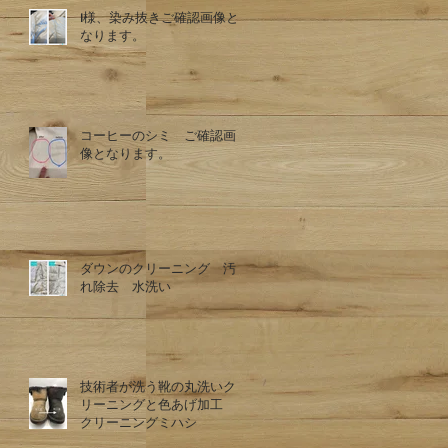
I様、染み抜きご確認画像と
なります。
コーヒーのシミ ご確認画
像となります。
ダウンのクリーニング 汚
れ除去 水洗い
技術者が洗う靴の丸洗いク
リーニングと色あげ加工
クリーニングミハシ