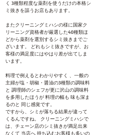
く 3種類程度な薬剤を使うだけの本格シ
ミ抜きを謳うお店もあります。
またクリーニングミハシの様に国家ク
リーニング資格者が厳選した40種類ほ
どから薬剤を選別するシミ抜きまでご
ざいます。 どれもシミ抜きですが、お
客様の満足度にはやはり差が出てしま
います。
料理で例えるとわかりやすく 、一般の
主婦が塩・胡椒・醤油の3種類の調味料
と 調理師のシェフが更に沢山の調味料
を多用したほうが 料理の幅も 味も深ま
るのと 同じ感覚です。
ですから、シミが落ちる結果が違って
くるんですね。 クリーニングミハシで
は、チェーン店のシミ抜きが満足出来
なくて 当店へ 持ち込むお客様も多いの