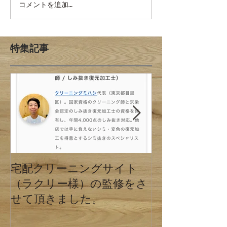
コメントを追加…
特集記事
宅配クリーニングサイト
クリーニング
（ラクリー様）の監修をさ
の違い 東京
せて頂きました。