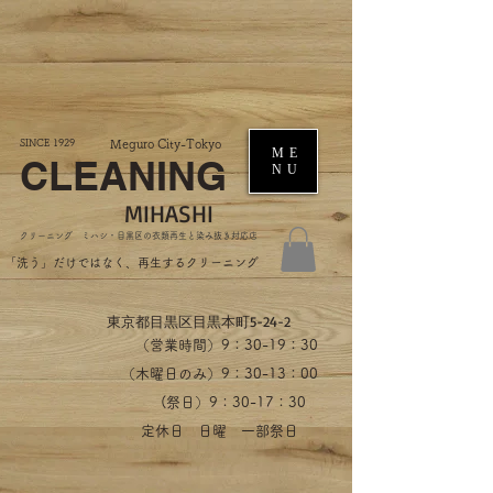
SINCE 1929
Meguro City-Tokyo
ME
CLEANING
NU
MIHASHI
​クリーニング ミハシ・目黒区の衣類再生と染み抜き対応店
​「洗う」だけではなく、再生するクリーニング
​東京都目黒区目黒本町5-24-2
（営業時間）​9：30-19：30
（木曜日のみ）9：30-13：00
​(祭日）9：30-17：30
​定休日 日曜 一部祭日