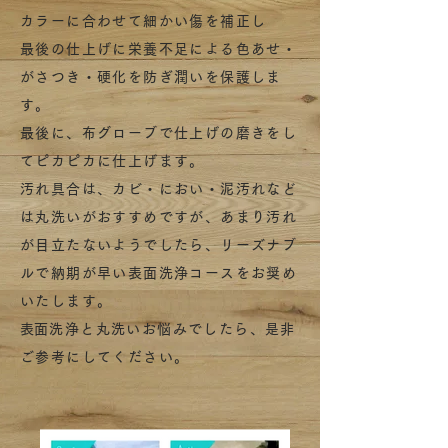
カラーに合わせて細かい傷を補正し
最後の仕上げに栄養不足による色あせ・
がさつき・硬化を防ぎ潤いを保護しま
す。
最後に、布グローブで仕上げの磨きをし
てピカピカに仕上げます。
汚れ具合は、カビ・におい・泥汚れなど
は丸洗いがおすすめですが、
あまり汚れ
が目立たないようでしたら、
リーズナブ
ルで納期が早い表面洗浄コースをお奨め
いたします。
​表面洗浄と丸洗いお悩みでしたら、是非
ご参考にしてください。