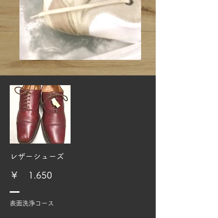
​レザーシューズ
​￥ 1.650
​表面洗浄コース