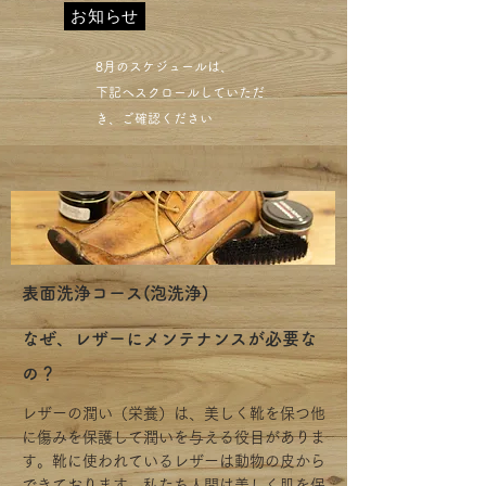
お知らせ
​8月のスケジュールは、
下記へスクロールしていただ
き、ご確認ください​
表面洗浄コース(泡洗浄)
​なぜ、レザーにメンテナンスが必要な
の？
レザーの潤い（栄養）は、美しく靴を保つ他
に傷みを保護して潤いを与える役目がありま
す。靴に使われているレザーは動物の皮から
できております。私たち人間は美しく肌を保