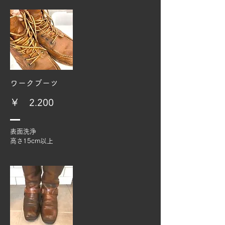
​ワークブーツ
​￥ 2.200
​表面洗浄
高さ15cm以上