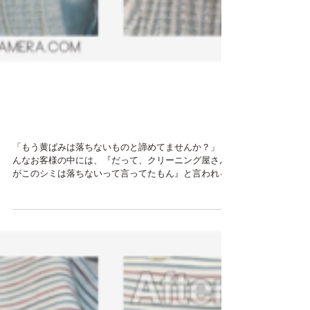
東京目黒区 しみ黄ばみ
クリーニングミハシ
「もう黄ばみは落ちないものと諦めてませんか？」 そ
んなお客様の中には、『だって、クリーニング屋さん
がこのシミは落ちないって言ってたもん』と言われる
かもしれませんね。 でも、 もしそれらが落ちるとした
ら嬉しくないですか？ 一般的なクリーニング店や、多
くのチェーン店は残念ながら...