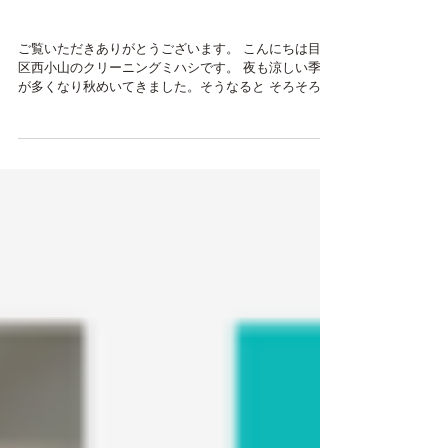
目黒区 靴・ブーツのカビ
除去 クリーニングミハシ
ご覧いただきありがとうございます。 こんにちは目黒
区西小山のクリーニングミハシです。 夜も涼しい季節
が多くなり秋めいてきました。そうなると そろそろ 冬
支度が始まってきましたよ。 タンスを開けて シミやカ
ビ、はたまた臭いが気になり いざ当日使うのを断念す
るなんて...