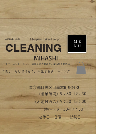
SINCE 1929
Meguro City-Tokyo
ME
CLEANING
NU
MIHASHI
​クリーニング ミハシ・目黒区の衣類再生と染み抜き対応店
​「洗う」だけではなく、再生するクリーニング
​東京都目黒区目黒本町5-24-2
（営業時間）​9：30-19：30
（木曜日のみ）9：30-13：00
​(祭日）9：30-17：30
​定休日 日曜 一部祭日