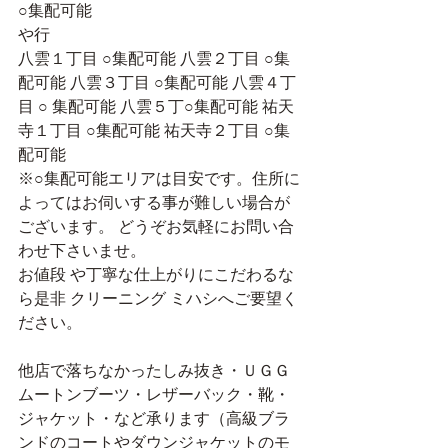
○集配可能 
や行 
八雲１丁目 ○集配可能 八雲２丁目 ○集
配可能 八雲３丁目 ○集配可能 八雲４丁
目 ○ 集配可能 八雲５丁○集配可能 祐天
寺１丁目 ○集配可能 祐天寺２丁目 ○集
配可能 
※○集配可能エリアは目安です。住所に
よってはお伺いする事が難しい場合が
ございます。 どうぞお気軽にお問い合
わせ下さいませ。
お値段 や丁寧な仕上がりにこだわるな
ら是非 クリーニング ミハシへご要望く
ださい。
他店で落ちなかったしみ抜き・ＵＧＧ
ムートンブーツ・レザーバック・靴・
ジャケット・など承ります（高級ブラ
ンドのコートやダウンジャケットのモ