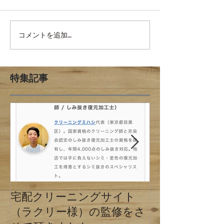
コメントを追加…
特集記事
宅配クリーニングサイト
クリーニング
（ラクリー様）の監修をさ
の違い 東京