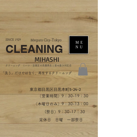
SINCE 1929
Meguro City-Tokyo
ME
CLEANING
NU
MIHASHI
​クリーニング ミハシ・目黒区の衣類再生と染み抜き対応店
​「洗う」だけではなく、再生するクリーニング
​東京都目黒区目黒本町5-24-2
（営業時間）​9：30-19：30
（木曜日のみ）9：30-13：00
​(祭日）9：30-17：30
​定休日 日曜 一部祭日