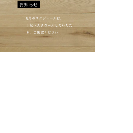
お知らせ
​8月のスケジュールは、
下記へスクロールしていただ
き、ご確認ください​
クリーニングミハシ 汗
の黄ばみ除去 しみ抜き