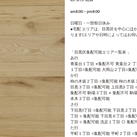
am8:00～pm8:00
日曜日・一部祭日休み
●宅配 エリアは、目黒区を中心にほ
ります(エリアや日時によってはお伺
「目黒区集配可能エリア一覧表 」
あ行
青葉台１丁目 ×集配不可 青葉台２ 丁
１丁目○集配可能 大岡山２丁目○集配可
か行
柿の木坂２丁目 ○集配可能 柿の木坂３
目黒３丁目 ○集配可能 上目黒3 丁目
集配不可 駒場３丁目 × 集配不可 駒
本木３丁目 ○集配可能 
さ行
下目黒1丁目 ○集配可能 下目黒２丁目
丁目 ○ 集配可能 下目黒６丁目 ○集
丁目 ○ 集配可能 洗足１丁目 ◎ 集配
た行
平町１丁目 ○集配可能 平町２丁目 ○