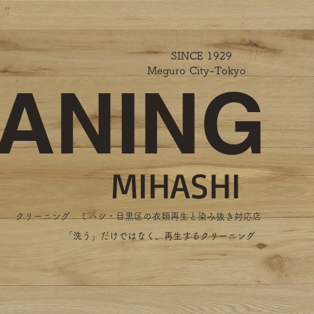
SINCE 1929
Meguro City-Tokyo
ANING
MIHASHI
​クリーニング ミハシ・目黒区の衣類再生と染み抜き対応店
​「洗う」だけではなく、再生するクリーニング