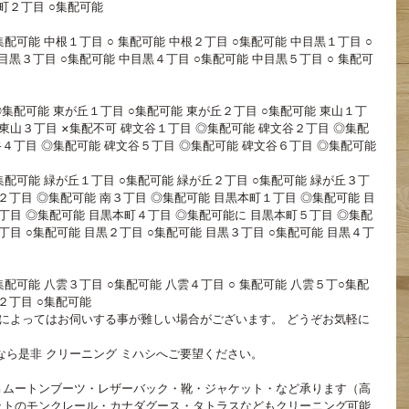
町２丁目 ○集配可能
集配可能 中根１丁目 ○ 集配可能 中根２丁目 ○集配可能 中目黒１丁目 ○
目黒３丁目 ○集配可能 中目黒４丁目 ○集配可能 中目黒５丁目 ○ 集配可
◎集配可能 東が丘１丁目 ○集配可能 東が丘２丁目 ○集配可能 東山１丁
 東山３丁目 ×集配不可 碑文谷１丁目 ◎集配可能 碑文谷２丁目 ◎集配
谷４丁目 ◎集配可能 碑文谷５丁目 ◎集配可能 碑文谷６丁目 ◎集配可能
集配可能 緑が丘１丁目 ○集配可能 緑が丘２丁目 ○集配可能 緑が丘３丁
２丁目 ◎集配可能 南３丁目 ◎集配可能 目黒本町１丁目 ◎集配可能 目
丁目 ◎集配可能 目黒本町４丁目 ◎集配可能に 目黒本町５丁目 ◎集配
目 ○集配可能 目黒２丁目 ○集配可能 目黒３丁目 ○集配可能 目黒４丁
集配可能 八雲３丁目 ○集配可能 八雲４丁目 ○ 集配可能 八雲５丁○集配
２丁目 ○集配可能 
によってはお伺いする事が難しい場合がございます。 どうぞお気軽に
なら是非 クリーニング ミハシへご要望ください。
Ｇムートンブーツ・レザーバック・靴・ジャケット・など承ります（高
ットのモンクレール・カナダグース・タトラスなどもクリーニング可能