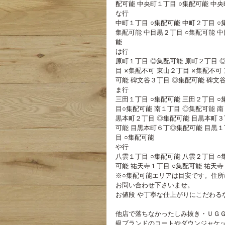
配可能 中央町１丁目 ○集配可能 中央
な行 
中町１丁目 ○集配可能 中町２丁目 ○
集配可能 中目黒２丁目 ○集配可能 中
能
は行
原町１丁目 ◎集配可能 原町２丁目 
目 ×集配不可 東山２丁目 ×集配不可
可能 碑文谷３丁目 ◎集配可能 碑文
ま行
三田１丁目 ○集配可能 三田２丁目 ○
目○集配可能 南１丁目 ◎集配可能 南
黒本町２丁目 ◎集配可能 目黒本町３
可能 目黒本町６丁◎集配可能 目黒１丁
目 ○集配可能 
や行 
八雲１丁目 ○集配可能 八雲２丁目 ○
可能 祐天寺１丁目 ○集配可能 祐天寺
※○集配可能エリアは目安です。住所
お問い合わせ下さいませ。
お値段 や丁寧な仕上がりにこだわる
他店で落ちなかったしみ抜き・ＵＧ
級ブランドのコートやダウンジャケ