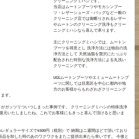
クリーニングミハシです。
当店はムートンブーツやモカシンブー
ツ・レザーシューズ・バッグなど一般の
クリーニング店では御断りされるレザー
やムートンのクリーニング洗浄もクリー
ニングミハシなら喜んで承ります。
主にクリーニングミハシでは、ムートン
ブーツを得意とし 洗浄方法には独自の洗
浄方法として 天然油脂を贅沢にたっぷり
配合された特別な洗浄方法による丸洗い
クリーニングです。
UGGムートンブーツやエミュームートンブ
ーツに関しては目黒区を中心に都内や地
方のお客様からもわざわざクリーニング
ります。
がガッツリついつしまった事例です。 クリーニングミハシの特殊洗浄
に復元いたしましたね。これでお客様にもきっと喜んで頂けると思いま
レギュラーサイズで4500円（税別）で 納期はニ週間ほどで頂いており
新品を卸した時のあのワクワクをまたご提供出来たら幸いです。 今後と