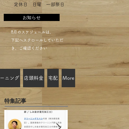
​定休日 日曜 一部祭日
お知らせ
​8月のスケジュールは、
下記へスクロールしていただ
き、ご確認ください​
ーニング
店頭料金
宅配
More
特集記事