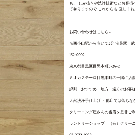
も、 しみ抜きや洗浄技術などお客様
て参りますので これからも 宜しく
お問い合わせはこちら↓
※西小山駅から歩いて5分 洗足駅　
152-0002
東京都目黒区目黒本町5-24-2
ミオカステーロ目黒本町の一階に店
評判　おすすめ　地方　遠方のお客様
天然洗浄手仕上げ ・他店では落ちな
クリーニング屋さんの当店を是非ご
ランドリーショップ　（有）クリーニ
03-3713-9238