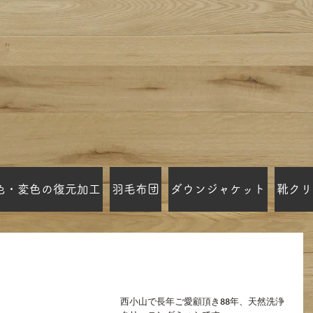
色・変色の復元加工
羽毛布団
ダウンジャケット
靴クリ
Gムートンブーツ クリーニングミハシ
西小山で長年ご愛顧頂き88年、天然洗浄