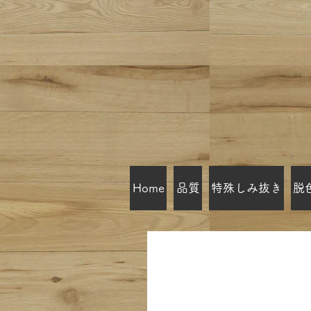
Home
品質
特殊しみ抜き
脱
目黒区西小山 UG