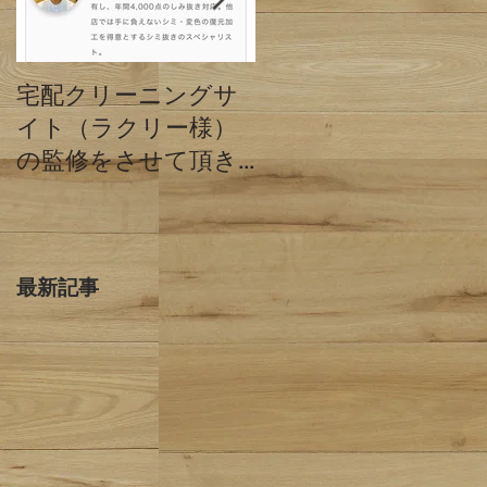
宅配クリーニングサ
クリーニングミハシ
イト（ラクリー様）
と他店の違い 東京
の監修をさせて頂き
都目黒区
ました。
最新記事