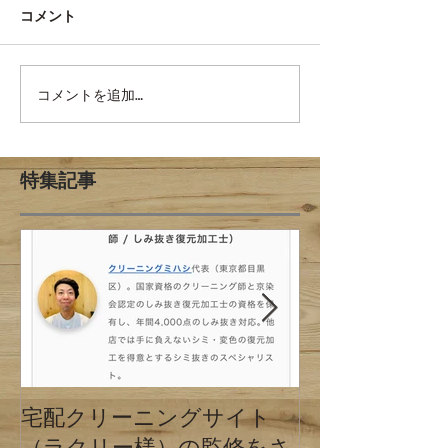
コメント
コメントを追加…
特集記事
宅配クリーニングサイト
クリーニング
（ラクリー様）の監修をさ
の違い 東京