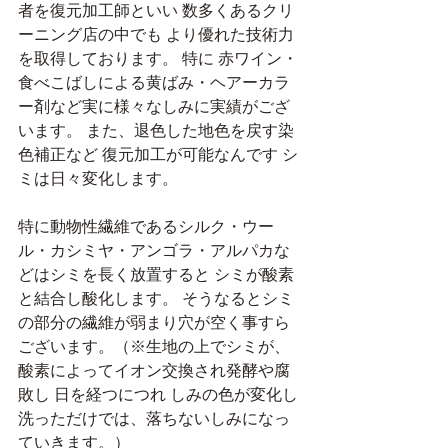
者を復元加工師といい 数多くあるクリ
ーニング店の中でも より優れた技術力
を取得しております。 特に 赤ワイン・
食べこばしによる黄ばみ・ヘアーカラ
ー剤など実に様々なしみに実績がござ
います。 また、退色した地色を戻す染
色補正など 復元加工が可能なんです シ
ミは日々変化します。
特に動物性繊維であるシルク・ウー
ル・カシミヤ・アンゴラ・アルパカな
どはシミを長く放置すると シミが酸素
と結合し酸化します。 そうなるとシミ
の部分の繊維が弱まり穴が空く事すら
ございます。（※生地の上でシミが、
酸素によってイオン交換され発酵や腐
敗し 日を経つにつれ しみの色が変化し 
洗っただけでは、落ちないしみになっ
ていきます。）