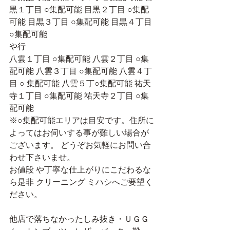
黒１丁目 ○集配可能 目黒２丁目 ○集配
可能 目黒３丁目 ○集配可能 目黒４丁目 
○集配可能 
や行 
八雲１丁目 ○集配可能 八雲２丁目 ○集
配可能 八雲３丁目 ○集配可能 八雲４丁
目 ○ 集配可能 八雲５丁○集配可能 祐天
寺１丁目 ○集配可能 祐天寺２丁目 ○集
配可能 
※○集配可能エリアは目安です。住所に
よってはお伺いする事が難しい場合が
ございます。 どうぞお気軽にお問い合
わせ下さいませ。
お値段 や丁寧な仕上がりにこだわるな
ら是非 クリーニング ミハシへご要望く
ださい。
他店で落ちなかったしみ抜き・ＵＧＧ