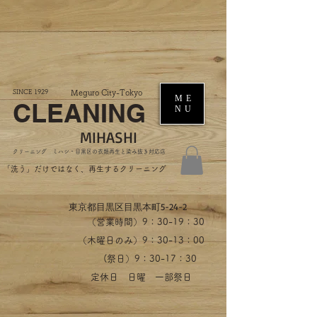
SINCE 1929
Meguro City-Tokyo
ME
CLEANING
NU
MIHASHI
​クリーニング ミハシ・目黒区の衣類再生と染み抜き対応店
​「洗う」だけではなく、再生するクリーニング
​東京都目黒区目黒本町5-24-2
（営業時間）​9：30-19：30
（木曜日のみ）9：30-13：00
​(祭日）9：30-17：30
​定休日 日曜 一部祭日