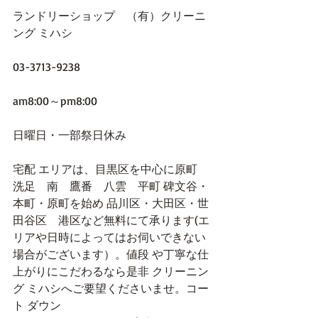
ランドリーショップ　（有）クリーニ
ング ミハシ
03-3713-9238
am8:00～pm8:00
日曜日・一部祭日休み
宅配 エリアは、目黒区を中心に原町　
洗足　南　鷹番　八雲　平町 碑文谷・
本町・原町を始め 品川区・大田区・世
田谷区　港区など無料にて承ります(エ
リアや日時によってはお伺いできない
場合がございます）。値段 や丁寧な仕
上がりにこだわるなら是非 クリーニン
グ ミハシへご要望くださいませ。コー
ト ダウン