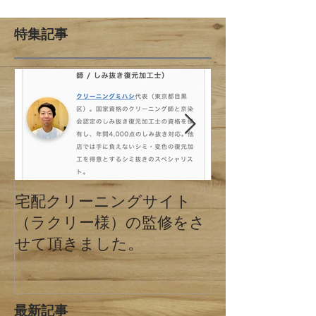
特集記事
宅配クリーニングサイト
クリーニング
（ラクリー様）の監修をさ
の違い 東京
せて頂きました。
最新記事