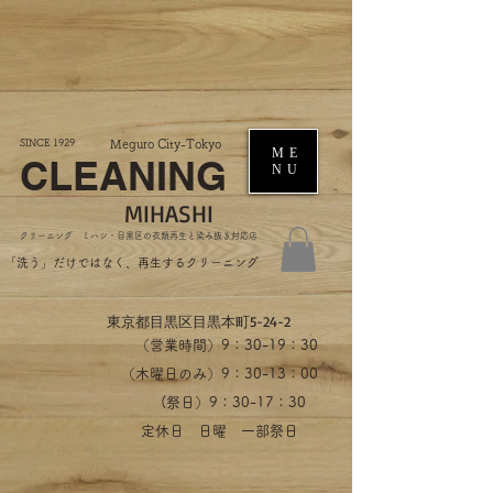
SINCE 1929
Meguro City-Tokyo
ME
CLEANING
NU
MIHASHI
​クリーニング ミハシ・目黒区の衣類再生と染み抜き対応店
​「洗う」だけではなく、再生するクリーニング
​東京都目黒区目黒本町5-24-2
（営業時間）​9：30-19：30
（木曜日のみ）9：30-13：00
​(祭日）9：30-17：30
​定休日 日曜 一部祭日