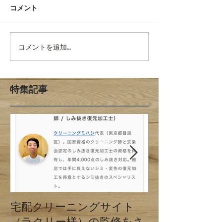
コメント
コメントを追加…
特集記事
宅配クリーニングサイト
クリーニング
（ラクリー様）の監修をさ
の違い 東京