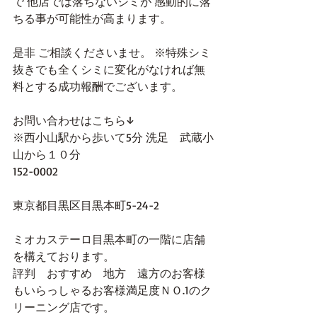
で 他店では落ちないシミが 感動的に落
ちる事が可能性が高まります。
是非 ご相談くださいませ。 ※特殊シミ
抜きでも全くシミに変化がなければ無
料とする成功報酬でございます。
お問い合わせはこちら↓
※西小山駅から歩いて5分 洗足　武蔵小
山から１０分
152-0002
東京都目黒区目黒本町5-24-2 
ミオカステーロ目黒本町の一階に店舗
を構えております。
評判　おすすめ　地方　遠方のお客様
もいらっしゃるお客様満足度ＮＯ.1のク
リーニング店です。