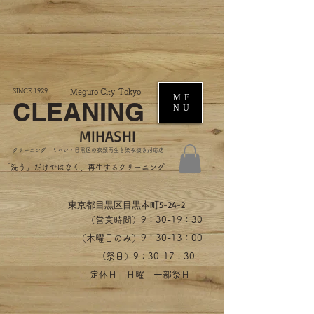
SINCE 1929
Meguro City-Tokyo
ME
CLEANING
NU
MIHASHI
​クリーニング ミハシ・目黒区の衣類再生と染み抜き対応店
​「洗う」だけではなく、再生するクリーニング
​東京都目黒区目黒本町5-24-2
（営業時間）​9：30-19：30
（木曜日のみ）9：30-13：00
​(祭日）9：30-17：30
​定休日 日曜 一部祭日