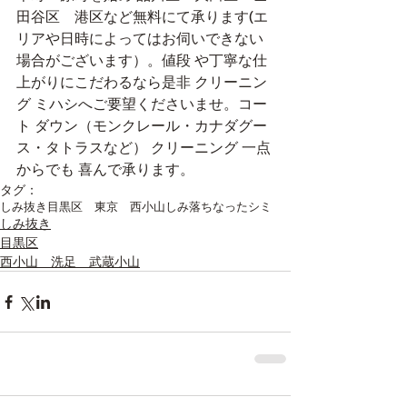
田谷区　港区など無料にて承ります(エ
リアや日時によってはお伺いできない
場合がございます）。値段 や丁寧な仕
上がりにこだわるなら是非 クリーニン
グ ミハシへご要望くださいませ。コー
ト ダウン（モンクレール・カナダグー
ス・タトラスなど） クリーニング 一点
からでも 喜んで承ります。
タグ：
しみ抜き
目黒区 東京 西小山
しみ
落ちなったシミ
しみ抜き
目黒区
西小山 洗足 武蔵小山