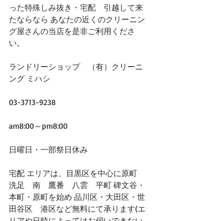
った特殊しみ抜き・宅配　引越して来
たならなら あなたの近くのクリーニン
グ屋さんの当店を是非ご利用くださ
い。
ランドリーショップ　（有）クリーニ
ング ミハシ
03-3713-9238
am8:00～pm8:00
日曜日・一部祭日休み
宅配 エリアは、目黒区を中心に原町　
洗足　南　鷹番　八雲　平町 碑文谷・
本町・原町を始め 品川区・大田区・世
田谷区　港区など無料にて承ります(エ
リアや日時によってはお伺いできない