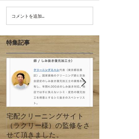
コメントを追加…
特集記事
宅配クリーニングサイト
クリーニング
（ラクリー様）の監修をさ
の違い 東京
せて頂きました。