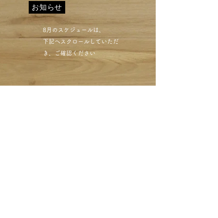
お知らせ
​8月のスケジュールは、
下記へスクロールしていただ
き、ご確認ください​
目黒区 西小山 クリーニ
ングミハシ 色抜け