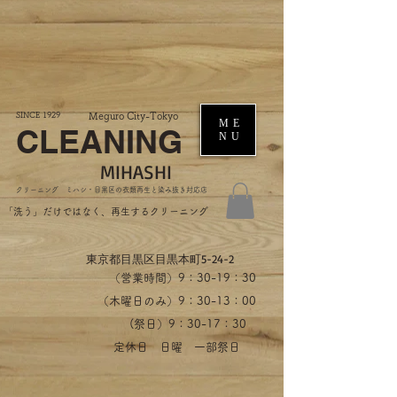
SINCE 1929
Meguro City-Tokyo
ME
CLEANING
NU
MIHASHI
​クリーニング ミハシ・目黒区の衣類再生と染み抜き対応店
​「洗う」だけではなく、再生するクリーニング
​東京都目黒区目黒本町5-24-2
（営業時間）​9：30-19：30
（木曜日のみ）9：30-13：00
​(祭日）9：30-17：30
​定休日 日曜 一部祭日