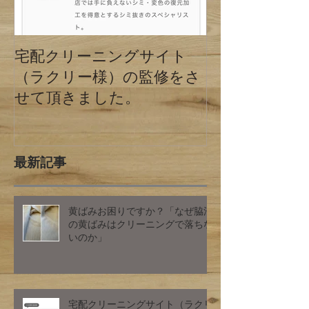
宅配クリーニングサイト
クリーニング
（ラクリー様）の監修をさ
の違い 東京
せて頂きました。
最新記事
黄ばみお困りですか？「なぜ脇汗
の黄ばみはクリーニングで落ちな
いのか」
宅配クリーニングサイト（ラクリ