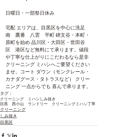
日曜日・一部祭日休み
宅配 エリアは、目黒区を中心に洗足　
南　鷹番　八雲　平町 碑文谷・本町・
原町を始め 品川区・大田区・世田谷
区　港区など無料にて承ります。値段 
や丁寧な仕上がりにこだわるなら是非 
クリーニング ミハシへご要望ください
ませ。コート ダウン（モンクレール・
カナダグース・タトラスなど） クリー
ニング 一点からでも 喜んで承ります。
タグ：
クリーニング ミハシ
しみ抜き
目黒 西小山 ランドリー クリーニングミハシ
丁寧
クリーニング
しみ抜き
目黒区