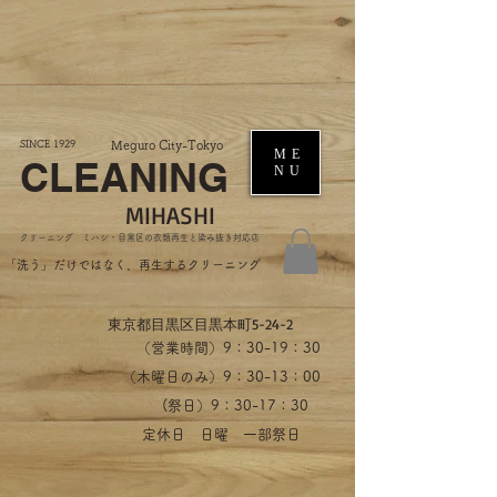
SINCE 1929
Meguro City-Tokyo
ME
CLEANING
NU
MIHASHI
​クリーニング ミハシ・目黒区の衣類再生と染み抜き対応店
​「洗う」だけではなく、再生するクリーニング
​東京都目黒区目黒本町5-24-2
（営業時間）​9：30-19：30
（木曜日のみ）9：30-13：00
​(祭日）9：30-17：30
​定休日 日曜 一部祭日