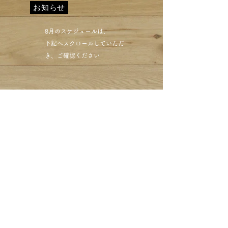
お知らせ
​8月のスケジュールは、
下記へスクロールしていただ
き、ご確認ください​
目黒区西小山 クリーニン
グミハシ 赤ワインのシ
ミ