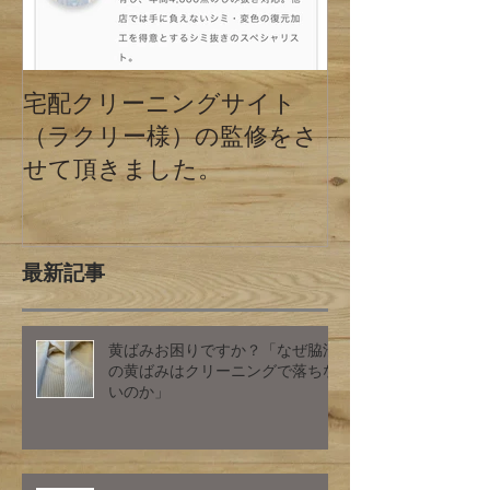
宅配クリーニングサイト
クリーニング
（ラクリー様）の監修をさ
の違い 東京
せて頂きました。
最新記事
黄ばみお困りですか？「なぜ脇汗
の黄ばみはクリーニングで落ちな
いのか」