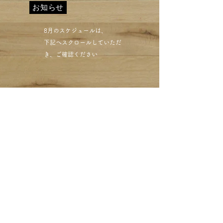
お知らせ
​8月のスケジュールは、
下記へスクロールしていただ
き、ご確認ください​
目黒区西小山 クリーニン
グミハシ 修理