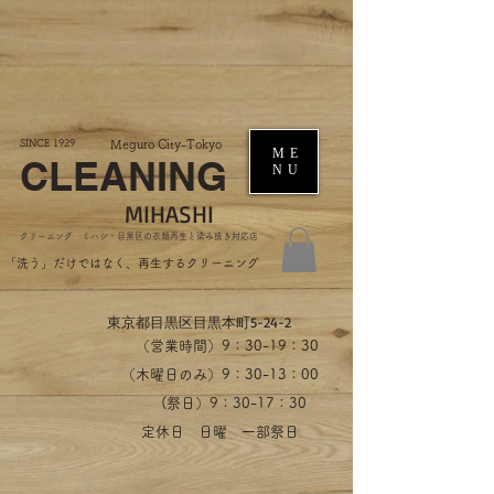
SINCE 1929
Meguro City-Tokyo
ME
CLEANING
NU
MIHASHI
​クリーニング ミハシ・目黒区の衣類再生と染み抜き対応店
​「洗う」だけではなく、再生するクリーニング
​東京都目黒区目黒本町5-24-2
（営業時間）​9：30-19：30
（木曜日のみ）9：30-13：00
​(祭日）9：30-17：30
​定休日 日曜 一部祭日