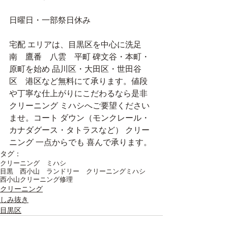
日曜日・一部祭日休み
宅配 エリアは、目黒区を中心に洗足　
南　鷹番　八雲　平町 碑文谷・本町・
原町を始め 品川区・大田区・世田谷
区　港区など無料にて承ります。値段 
や丁寧な仕上がりにこだわるなら是非 
クリーニング ミハシへご要望ください
ませ。コート ダウン（モンクレール・
カナダグース・タトラスなど） クリー
ニング 一点からでも 喜んで承ります。
タグ：
クリーニング ミハシ
目黒 西小山 ランドリー クリーニングミハシ
西小山クリーニング
修理
クリーニング
しみ抜き
目黒区