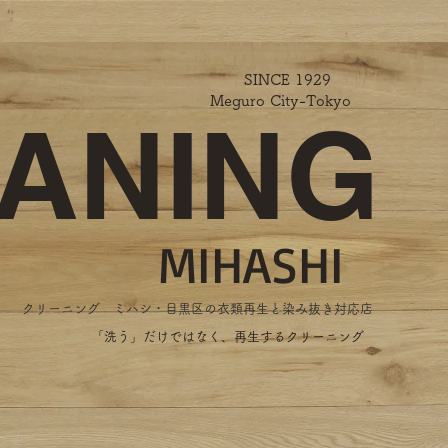
SINCE 1929
Meguro City-Tokyo
ANING
MIHASHI
​クリーニング ミハシ・目黒区の衣類再生と染み抜き対応店
​「洗う」だけではなく、再生するクリーニング