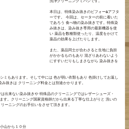
洗浄クリーニングミハシです。
本日は、特殊染み抜きのビフォー&アフタ
ーです。 今回は、セーターの前に着いた
であろう 食べ物の染み抜きです。特殊染
み抜きは、染み抜き専用の最新機器を使
い 薬品を数種類使ったり、温度をかけて
薬品の効果を上げたりします。
また、薬品同士が合わさると生地に負担
がかかるものもあり 混ざりあわないよう
にすすいだりもしまさながら 染み抜きを
るシミもあります。そして中には 色が弱い衣類もあり 色掛けしてお返し
染み抜きは クリーニング料金とは別途かかります。
は出来ない染み抜きや 特殊品のクリーニングではレザーシューズ・
ります。クリーニング国家資格師だから出来る丁寧な仕上がりと 洗いの
クリーニングのお手伝いをさせて頂きます。
蔵小山から１０分