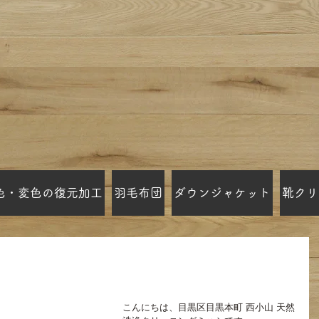
色・変色の復元加工
羽毛布団
ダウンジャケット
靴クリ
ーニング ミハシ しみ抜き
こんにちは、目黒区目黒本町 西小山 天然