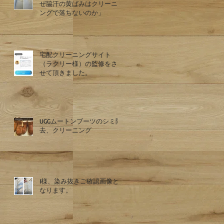
ぜ脇汗の黄ばみはクリーニ
ングで落ちないのか」
宅配クリーニングサイト
（ラクリー様）の監修をさ
せて頂きました。
UGGムートンブーツのシミ除
去、クリーニング
I様、染み抜きご確認画像と
なります。