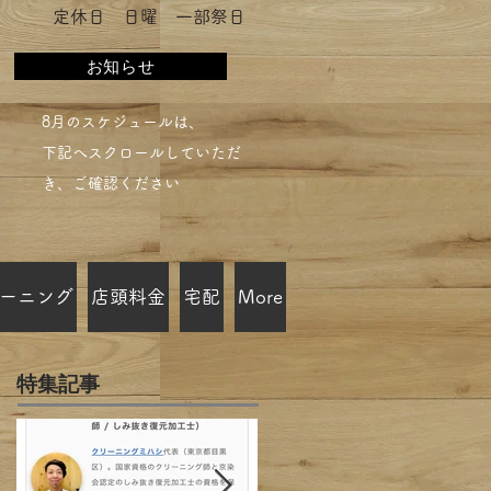
​定休日 日曜 一部祭日
お知らせ
​8月のスケジュールは、
下記へスクロールしていただ
き、ご確認ください​
ーニング
店頭料金
宅配
More
特集記事