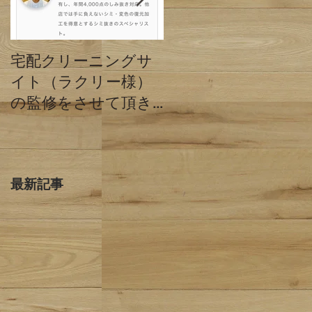
宅配クリーニングサ
クリーニングミハシ
イト（ラクリー様）
と他店の違い 東京
の監修をさせて頂き
都目黒区
ました。
最新記事