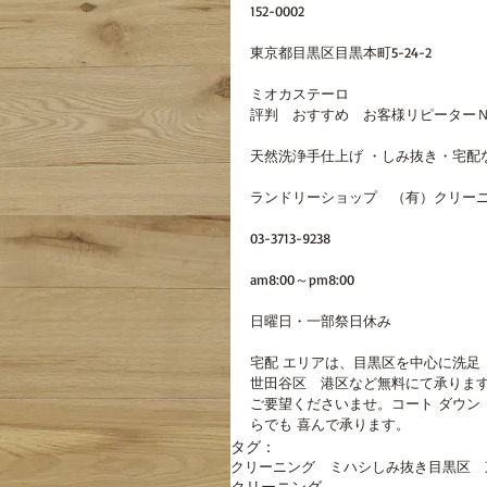
152-0002
東京都目黒区目黒本町5-24-2 
ミオカステーロ
評判　おすすめ　お客様リピーターＮＯ
天然洗浄手仕上げ ・しみ抜き・宅配
ランドリーショップ　（有）クリーニ
03-3713-9238
am8:00～pm8:00
日曜日・一部祭日休み
宅配 エリアは、目黒区を中心に洗足
世田谷区　港区など無料にて承ります
ご要望くださいませ。コート ダウン
らでも 喜んで承ります。
タグ：
クリーニング ミハシ
しみ抜き
目黒区 
クリーニング