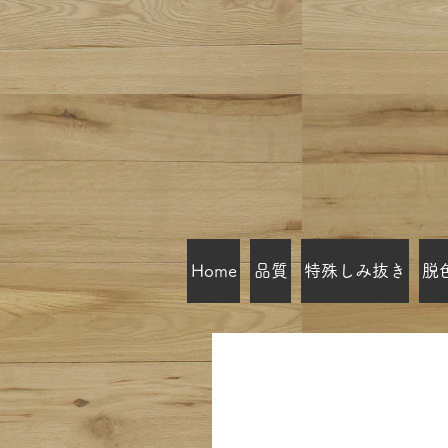
Home
品質
特殊しみ抜き
脱
目黒区西小山 クリ