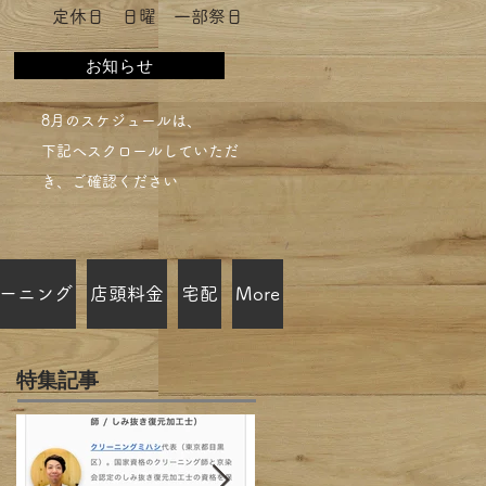
​定休日 日曜 一部祭日
お知らせ
​8月のスケジュールは、
下記へスクロールしていただ
き、ご確認ください​
ーニング
店頭料金
宅配
More
特集記事