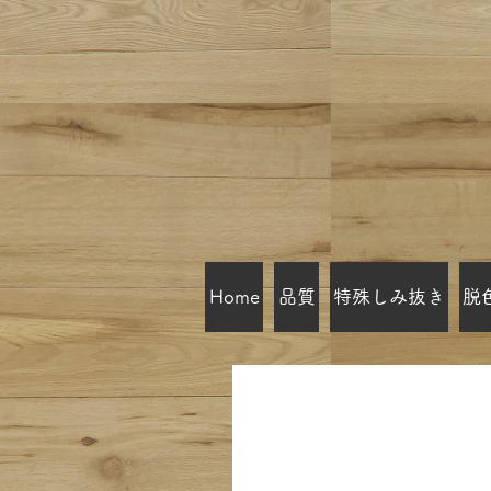
Home
品質
特殊しみ抜き
脱
目黒区西小山 クリ