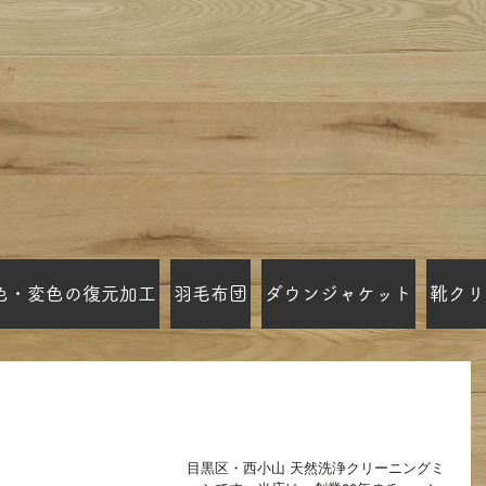
色・変色の復元加工
羽毛布団
ダウンジャケット
靴クリ
ーニングミハシ宅配いたします
目黒区・西小山 天然洗浄クリーニングミ