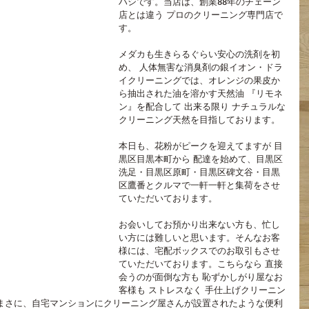
ハシです。当店は、創業88年のチェーン
店とは違う プロのクリーニング専門店で
す。
メダカも生きらるぐらい安心の洗剤を初
め、 人体無害な消臭剤の銀イオン・ドラ
イクリーニングでは、オレンジの果皮か
ら抽出された油を溶かす天然油 『リモネ
ン』を配合して 出来る限り ナチュラルな
クリーニング天然を目指しております。
本日も、花粉がピークを迎えてますが 目
黒区目黒本町から 配達を始めて、目黒区
洗足・目黒区原町・目黒区碑文谷・目黒
区鷹番とクルマで一軒一軒と集荷をさせ
ていただいております。
お会いしてお預かり出来ない方も、忙し
い方には難しいと思います。そんなお客
様には、宅配ボックスでのお取引もさせ
ていただいております。こちらなら 直接
会うのが面倒な方も 恥ずかしがり屋なお
客様も ストレスなく 手仕上げクリーニン
まさに、自宅マンションにクリーニング屋さんが設置されたような便利