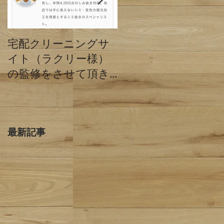
宅配クリーニングサ
クリーニングミハシ
イト（ラクリー様）
と他店の違い 東京
の監修をさせて頂き
都目黒区
ました。
最新記事