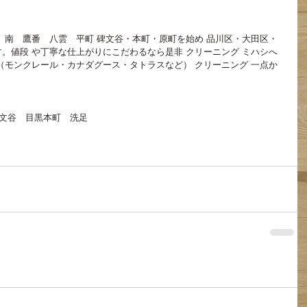
　南　鷹番　八雲　平町 碑文谷・本町・原町を始め 品川区・大田区・
。値段 や丁寧な仕上がりにこだわるなら是非 クリーニング ミハシへ
（モンクレール・カナダグース・タトラスなど） クリーニング 一点か
文谷 目黒本町 洗足