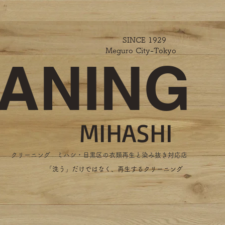
SINCE 1929
Meguro City-Tokyo
ANING
MIHASHI
​クリーニング ミハシ・目黒区の衣類再生と染み抜き対応店
​「洗う」だけではなく、再生するクリーニング