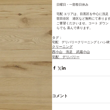
日曜日・一部祭日休み
宅配 エリアは、目黒区を中心に洗足
世田谷区　港区など無料にて承ります
ご要望くださいませ。コート ダウン
らでも 喜んで承ります。
タグ：
宅配 デリバリー
クリーニングミハシ
碑
クリーニング
西小山 洗足 武蔵小山
宅配 デリバリー
コメント