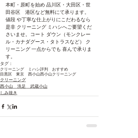
本町・原町を始め 品川区・大田区・世
田谷区　港区など無料にて承ります。
値段 や丁寧な仕上がりにこだわるなら
是非 クリーニング ミハシへご要望くだ
さいませ。コート ダウン（モンクレー
ル・カナダグース・タトラスなど） ク
リーニング 一点からでも 喜んで承りま
す。
タグ：
クリーニング ミハシ
評判 おすすめ
目黒区 東京 西小山
西小山クリーニング
クリーニング
西小山 洗足 武蔵小山
しみ抜き