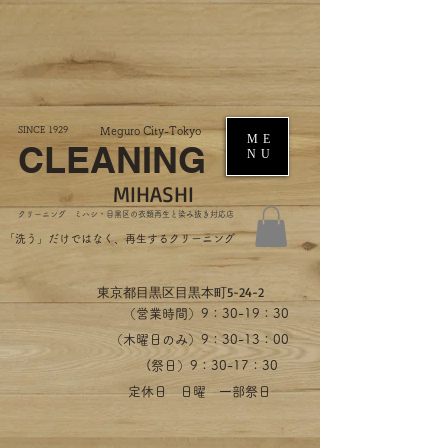
SINCE 1929
Meguro City-Tokyo
ME
CLEANING
NU
MIHASHI
​クリーニング ミハシ・目黒区の衣類再生と染み抜き対応店
​「洗う」だけではなく、再生するクリーニング
​東京都目黒区目黒本町5-24-2
（営業時間）​9：30-19：30
（木曜日のみ）9：30-13：00
​(祭日）9：30-17：30
​定休日 日曜 一部祭日