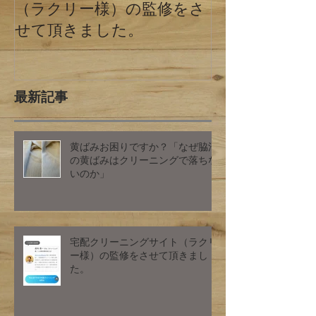
（ラクリー様）の監修をさ
の違い 東京
せて頂きました。
最新記事
黄ばみお困りですか？「なぜ脇汗
の黄ばみはクリーニングで落ちな
いのか」
宅配クリーニングサイト（ラクリ
ー様）の監修をさせて頂きまし
た。