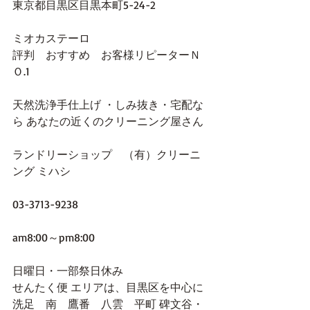
東京都目黒区目黒本町5-24-2 
ミオカステーロ
評判　おすすめ　お客様リピーターＮ
Ｏ.1
天然洗浄手仕上げ ・しみ抜き・宅配な
ら あなたの近くのクリーニング屋さん
ランドリーショップ　（有）クリーニ
ング ミハシ
03-3713-9238
am8:00～pm8:00
日曜日・一部祭日休み
せんたく便 エリアは、目黒区を中心に
洗足　南　鷹番　八雲　平町 碑文谷・