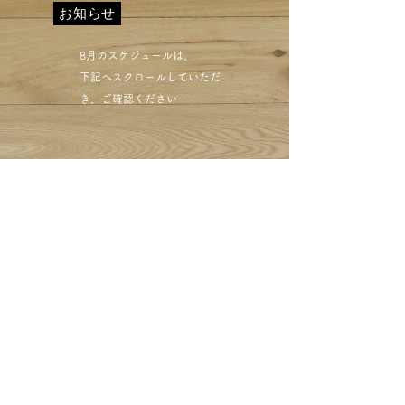
お知らせ
​8月のスケジュールは、
下記へスクロールしていただ
き、ご確認ください​
西小山クリーニング ミハ
シのUGGのムートンブー
ツ