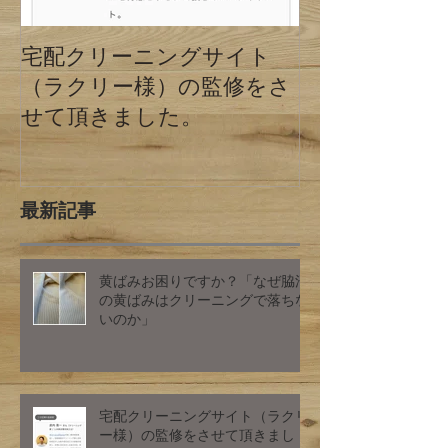
宅配クリーニングサイト
クリーニング
（ラクリー様）の監修をさ
の違い 東京
せて頂きました。
最新記事
黄ばみお困りですか？「なぜ脇汗
の黄ばみはクリーニングで落ちな
いのか」
宅配クリーニングサイト（ラクリ
ー様）の監修をさせて頂きまし