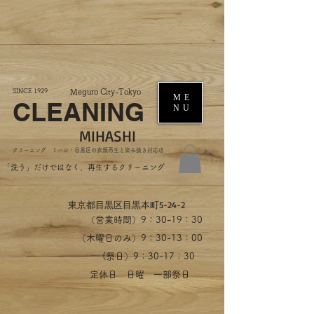
SINCE 1929
Meguro City-Tokyo
ME
CLEANING
NU
MIHASHI
​クリーニング ミハシ・目黒区の衣類再生と染み抜き対応店
​「洗う」だけではなく、再生するクリーニング
​東京都目黒区目黒本町5-24-2
（営業時間）​9：30-19：30
（木曜日のみ）9：30-13：00
​(祭日）9：30-17：30
​定休日 日曜 一部祭日