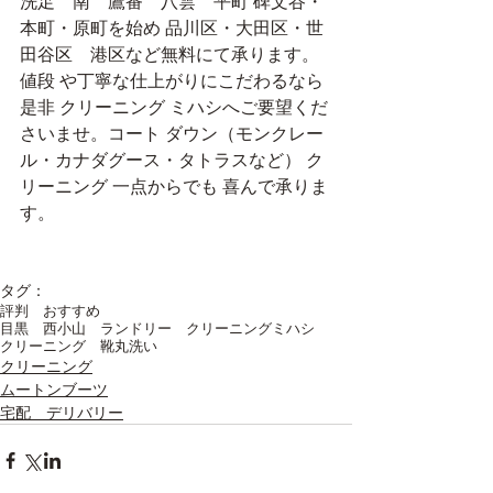
洗足　南　鷹番　八雲　平町 碑文谷・
本町・原町を始め 品川区・大田区・世
田谷区　港区など無料にて承ります。
値段 や丁寧な仕上がりにこだわるなら
是非 クリーニング ミハシへご要望くだ
さいませ。コート ダウン（モンクレー
ル・カナダグース・タトラスなど） ク
リーニング 一点からでも 喜んで承りま
す。
タグ：
評判 おすすめ
目黒 西小山 ランドリー クリーニングミハシ
クリーニング 靴丸洗い
クリーニング
ムートンブーツ
宅配 デリバリー