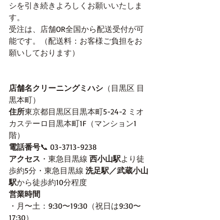
シを引き続きよろしくお願いいたしま
す。
受注は、店舗OR全国から配送受付が可
能です。（配送料：お客様ご負担をお
願いしております）
店舗名クリーニングミハシ
（目黒区 目
黒本町）
住所
東京都目黒区目黒本町5-24-2 ミオ
カステーロ目黒本町1F（マンション1
階）
電話番号
📞 03-3713-9238
アクセス
・東急目黒線 
西小山駅
より徒
歩約5分・東急目黒線 
洗足駅／武蔵小山
駅
から徒歩約10分程度
営業時間
・月〜土：9:30〜19:30（祝日は9:30〜
17:30）