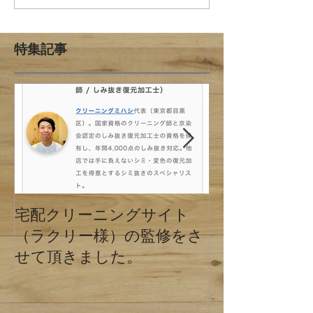
特集記事
宅配クリーニングサイト
クリーニング
（ラクリー様）の監修をさ
の違い 東京
せて頂きました。