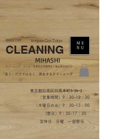
SINCE 1929
Meguro City-Tokyo
ME
CLEANING
NU
MIHASHI
​クリーニング ミハシ・目黒区の衣類再生と染み抜き対応店
​「洗う」だけではなく、再生するクリーニング
​東京都目黒区目黒本町5-24-2
（営業時間）​9：30-19：30
（木曜日のみ）9：30-13：00
​(祭日）9：30-17：30
​定休日 日曜 一部祭日