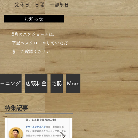
​定休日 日曜 一部祭日
お知らせ
​8月のスケジュールは、
下記へスクロールしていただ
き、ご確認ください​
ーニング
店頭料金
宅配
More
特集記事