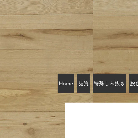
Home
品質
特殊しみ抜き
脱
コーヒーのシミ ご