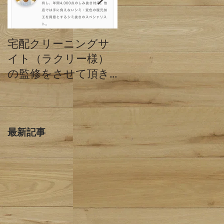
宅配クリーニングサ
クリーニングミハシ
イト（ラクリー様）
と他店の違い 東京
の監修をさせて頂き
都目黒区
ました。
最新記事