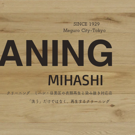
SINCE 1929
Meguro City-Tokyo
ANING
MIHASHI
​クリーニング ミハシ・目黒区の衣類再生と染み抜き対応店
​「洗う」だけではなく、再生するクリーニング