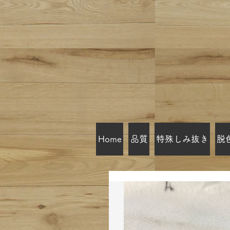
Home
品質
特殊しみ抜き
脱