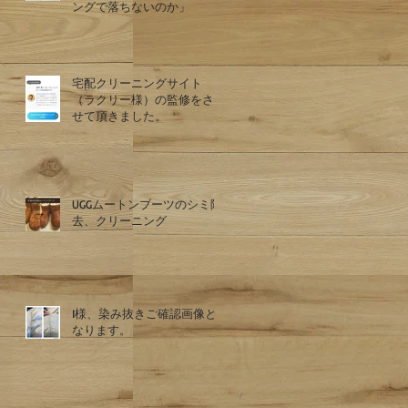
ングで落ちないのか」
宅配クリーニングサイト
（ラクリー様）の監修をさ
せて頂きました。
UGGムートンブーツのシミ除
去、クリーニング
I様、染み抜きご確認画像と
なります。