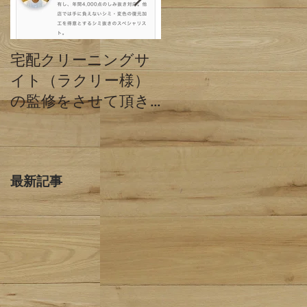
宅配クリーニングサ
クリーニングミハシ
イト（ラクリー様）
と他店の違い 東京
の監修をさせて頂き
都目黒区
ました。
最新記事