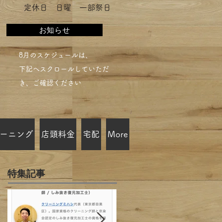
​定休日 日曜 一部祭日
お知らせ
​8月のスケジュールは、
下記へスクロールしていただ
き、ご確認ください​
ーニング
店頭料金
宅配
More
特集記事