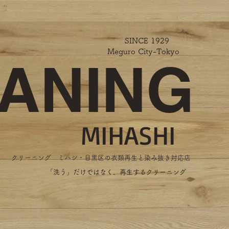
SINCE 1929
Meguro City-Tokyo
ANING
MIHASHI
​クリーニング ミハシ・目黒区の衣類再生と染み抜き対応店
​「洗う」だけではなく、再生するクリーニング