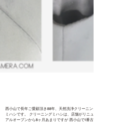
目黒区 西小山 クリーニ
ンミハシ 色移りしみ抜き