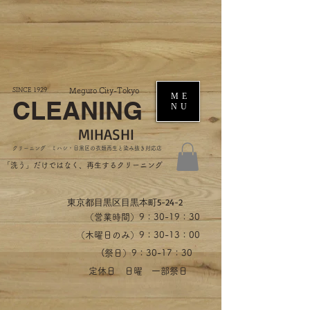
SINCE 1929
Meguro City-Tokyo
ME
CLEANING
NU
MIHASHI
​クリーニング ミハシ・目黒区の衣類再生と染み抜き対応店
​「洗う」だけではなく、再生するクリーニング
​東京都目黒区目黒本町5-24-2
（営業時間）​9：30-19：30
（木曜日のみ）9：30-13：00
​(祭日）9：30-17：30
​定休日 日曜 一部祭日