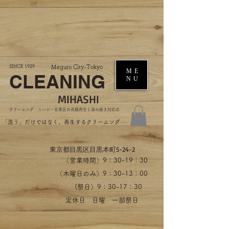
SINCE 1929
Meguro City-Tokyo
ME
CLEANING
NU
MIHASHI
​クリーニング ミハシ・目黒区の衣類再生と染み抜き対応店
​「洗う」だけではなく、再生するクリーニング
​東京都目黒区目黒本町5-24-2
（営業時間）​9：30-19：30
（木曜日のみ）9：30-13：00
​(祭日）9：30-17：30
​定休日 日曜 一部祭日