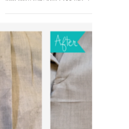
治し
東京 目黒区 西小山で創業88年ご愛顧いただいており
ます天然洗浄クリーニングミハシです。 今回は、お客
様自身で洗われて風合いが変わってしまったカーディ
ガンです。 お客様より持ち込まれるトラブるとして、
毛100%のセーターやカーディガンを家庭の洗濯機で洗
ってしまい、結果...