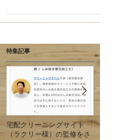
ングミハシ 汗じみ
こんにちは、目黒区 西小山駅 で創業88年 天然洗浄ク
リーニングミハシです。 今回は、ズボンの汚れについ
てお話しいたします。 夏や雨の時期に着用されたズボ
ンには汗や雨ジミ、または泥汚れが付着してる事があ
ります。 これらが混ざり合い 臭いを発してる事すら有
りますよね。...
特集記事