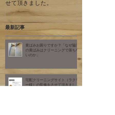
宅配クリーニングサイト
クリーニング
（ラクリー様）の監修をさ
の違い 東京
せて頂きました。
最新記事
黄ばみお困りですか？「なぜ脇汗
の黄ばみはクリーニングで落ちな
いのか」
宅配クリーニングサイト（ラクリ
ー様）の監修をさせて頂きまし