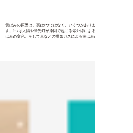
ジャケット裏地の汗による
黄ばみの染み抜き
黄ばみの原因は、実は1つではなく、いくつかありま
す。1つは太陽や蛍光灯が原因で起こる紫外線による黄
ばみの変色。そして車などの排気ガスによる黄ばみの
変色、ビニールの袋をかぶせたままのクリーニング品
からも、黄ばみは発生します。 そして、今回のジャケ
ットの黄ばみの原因は、永年蓄積