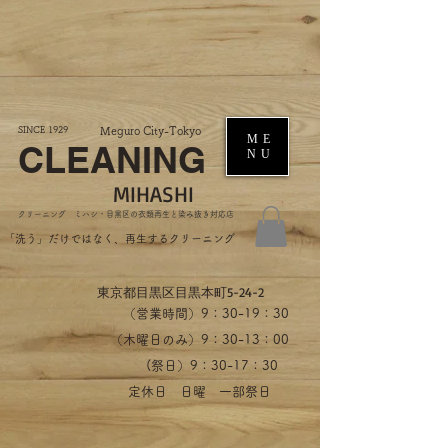
SINCE 1929
Meguro City-Tokyo
ME
CLEANING
NU
MIHASHI
​クリーニング ミハシ・目黒区の衣類再生と染み抜き対応店
​「洗う」だけではなく、再生するクリーニング
​東京都目黒区目黒本町5-24-2
（営業時間）​9：30-19：30
（木曜日のみ）9：30-13：00
​(祭日）9：30-17：30
​定休日 日曜 一部祭日