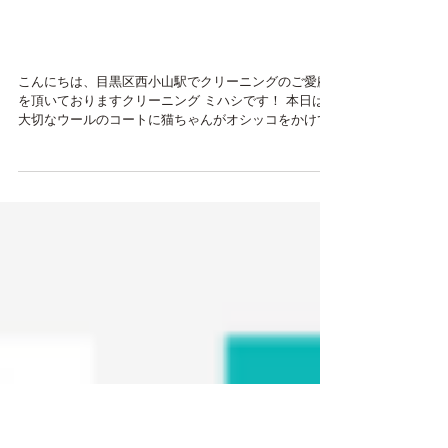
目黒区西小山 コート ク
リーニングミハシ
こんにちは、目黒区西小山駅でクリーニングのご愛顧
を頂いておりますクリーニング ミハシです！ 本日は、
大切なウールのコートに猫ちゃんがオシッコをかけて
しまったそうでご相談に来られました。 幸いにも尿に
よる変色がありませんで これからも着用されたいとの
ご要望でしたので...