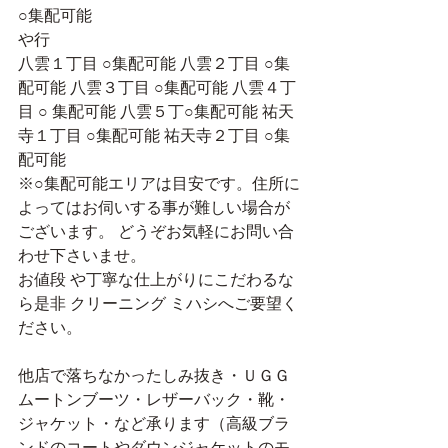
○集配可能 
や行 
八雲１丁目 ○集配可能 八雲２丁目 ○集
配可能 八雲３丁目 ○集配可能 八雲４丁
目 ○ 集配可能 八雲５丁○集配可能 祐天
寺１丁目 ○集配可能 祐天寺２丁目 ○集
配可能 
※○集配可能エリアは目安です。住所に
よってはお伺いする事が難しい場合が
ございます。 どうぞお気軽にお問い合
わせ下さいませ。
お値段 や丁寧な仕上がりにこだわるな
ら是非 クリーニング ミハシへご要望く
ださい。
他店で落ちなかったしみ抜き・ＵＧＧ
ムートンブーツ・レザーバック・靴・
ジャケット・など承ります（高級ブラ
ンドのコートやダウンジャケットのモ