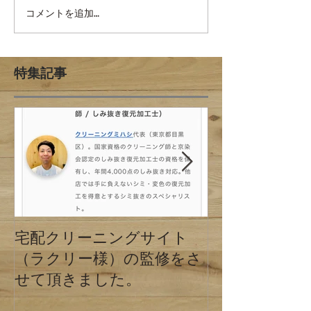
コメントを追加…
特集記事
宅配クリーニングサイト
クリーニング
（ラクリー様）の監修をさ
の違い 東京
せて頂きました。