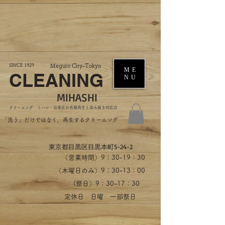
SINCE 1929
Meguro City-Tokyo
ME
CLEANING
NU
MIHASHI
​クリーニング ミハシ・目黒区の衣類再生と染み抜き対応店
​「洗う」だけではなく、再生するクリーニング
​東京都目黒区目黒本町5-24-2
（営業時間）​9：30-19：30
（木曜日のみ）9：30-13：00
​(祭日）9：30-17：30
​定休日 日曜 一部祭日