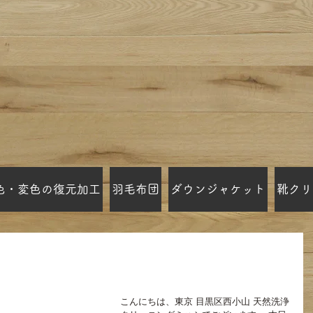
色・変色の復元加工
羽毛布団
ダウンジャケット
靴クリ
 目黒区碑文谷の宅配
こんにちは、東京 目黒区西小山 天然洗浄