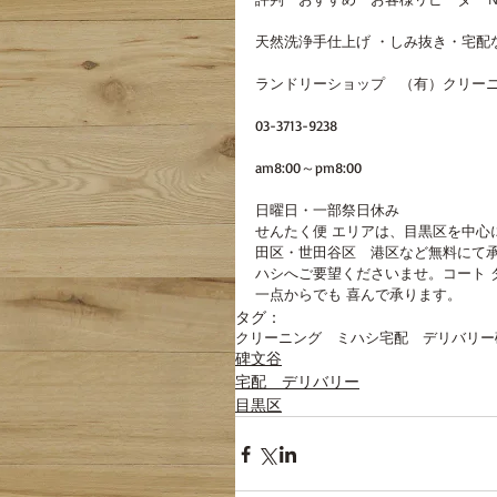
天然洗浄手仕上げ ・しみ抜き・宅配
ランドリーショップ　（有）クリーニ
03-3713-9238
am8:00～pm8:00
日曜日・一部祭日休み
せんたく便 エリアは、目黒区を中心
田区・世田谷区　港区など無料にて承
ハシへご要望くださいませ。コート 
一点からでも 喜んで承ります。
タグ：
クリーニング ミハシ
宅配 デリバリー
碑文谷
宅配 デリバリー
目黒区