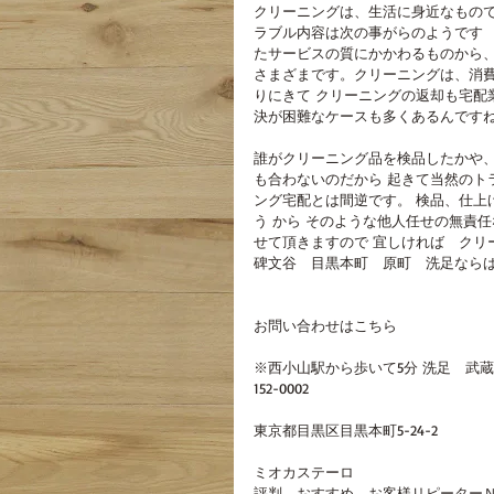
クリーニングは、生活に身近なもので
ラブル内容は次の事がらのようです 
たサービスの質にかかわるものから、
さまざまです。クリーニングは、消費
りにきて クリーニングの返却も宅配
決が困難なケースも多くあるんです
誰がクリーニング品を検品したかや、
も合わないのだから 起きて当然のト
ング宅配とは間逆です。 検品、仕上
う から そのような他人任せの無責
せて頂きますので 宜しければ　クリ
碑文谷　目黒本町　原町　洗足なら
お問い合わせはこちら
※西小山駅から歩いて5分 洗足　武
152-0002
東京都目黒区目黒本町5-24-2 
ミオカステーロ
評判　おすすめ　お客様リピーターＮＯ