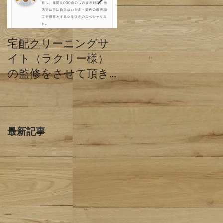
宅配クリーニングサ
クリーニングミハシ
イト（ラクリー様）
と他店の違い 東京
の監修をさせて頂き
都目黒区
ました。
最新記事