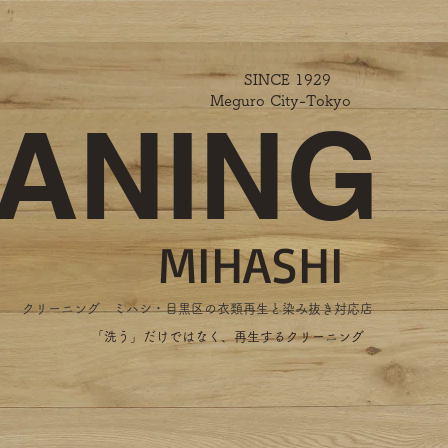
SINCE 1929
Meguro City-Tokyo
ANING
MIHASHI
​クリーニング ミハシ・目黒区の衣類再生と染み抜き対応店
​「洗う」だけではなく、再生するクリーニング