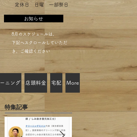
​定休日 日曜 一部祭日
お知らせ
​8月のスケジュールは、
下記へスクロールしていただ
き、ご確認ください​
ーニング
店頭料金
宅配
More
特集記事