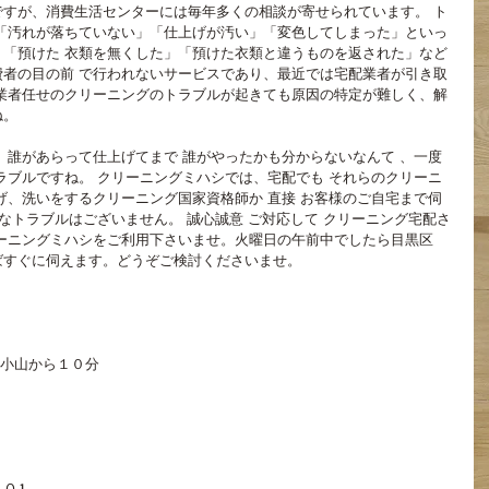
すが、消費生活センターには毎年多くの相談が寄せられています。 ト
「汚れが落ちていない」「仕上げが汚い」「変色してしまった」といっ
「預けた 衣類を無くした」「預けた衣類と違うものを返された」など
者の目の前 で行われないサービスであり、最近では宅配業者が引き取
業者任せのクリーニングのトラブルが起きても原因の特定が難しく、解
ね。
 誰があらって仕上げてまで 誰がやったかも分からないなんて 、一度
ラブルですね。 クリーニングミハシでは、宅配でも それらのクリーニ
げ、洗いをするクリーニング国家資格師か 直接 お客様のご自宅まで伺
任なトラブルはございません。 誠心誠意 ご対応して クリーニング宅配さ
ーニングミハシをご利用下さいませ。火曜日の午前中でしたら目黒区　
ばすぐに伺えます。どうぞご検討くださいませ。
蔵小山から１０分
.1