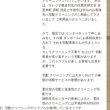
クリーニングミハシでございます。 本日
は、サレジオ教会付近の目黒区碑文谷 目
黒本町 原町 洗足と午前中は沢山のお客様
宅へ宅配クリーニングのご用命して下さ
いまして ご利用ありがとうございまし
た。
さて、最近では インターネットで申し込
みをし その後 ダンボールにお客様自身が
入れて それを宅配業者さんが引きとりく
る。
そしてクリーニング工事で 仕上げて 宅配
業者が送り返すという宅配があります
が、このトラブルが多く お客様も注意が
必要です。
宅配 クリーニングには大きく分けて２種
類の宅配サービスの形態があります。
委託型の宅配と直接型のクリーニング宅
配です。
国民生活センターの発表によると、委託
型のクリーニングには平成27年3月5日付
型）宅配クリーニングのトラブルが急増しているそうです。